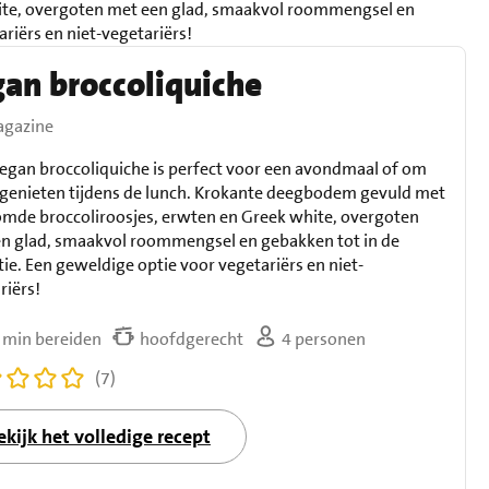
ite, overgoten met een glad, smaakvol roommengsel en
riërs en niet-vegetariërs!
an broccoliquiche
gazine
egan broccoliquiche is perfect voor een avondmaal of om
 genieten tijdens de lunch. Krokante deegbodem gevuld met
mde broccoliroosjes, erwten en Greek white, overgoten
n glad, smaakvol roommengsel en gebakken tot in de
tie. Een geweldige optie voor vegetariërs en niet-
riërs!
 min bereiden
hoofdgerecht
4 personen
(7)
ekijk het volledige recept