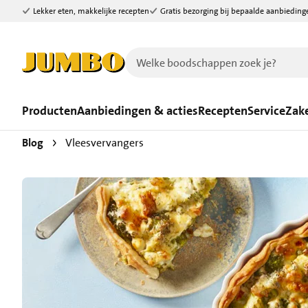
Lekker eten, makkelijke recepten
Gratis bezorging bij bepaalde aanbieding
Ga naar zoeken
Ga naar hoofdinhoud
Producten
Aanbiedingen & acties
Recepten
Service
Zake
Blog
Vleesvervangers