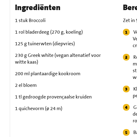
Ingrediënten
Ber
1 stuk Broccoli
Zet in
1 rol bladerdeeg (270 g, koeling)
V
Ve
125 g tuinerwten (diepvries)
cm
230 g Greek white (vegan altenatief voor
R
witte kaas)
me
s
200 ml plantaardige kookroom
w
2 el bloem
K
p
1 tl gedroogde provençaalse kruiden
G
1 quichevorm (ø 24 m)
d
r
B