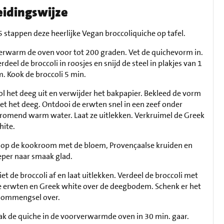
eidingswijze
 5 stappen deze heerlijke Vegan broccoliquiche op tafel.
erwarm de oven voor tot 200 graden. Vet de quichevorm in.
rdeel de broccoli in roosjes en snijd de steel in plakjes van 1
. Kook de broccoli 5 min.
ol het deeg uit en verwijder het bakpapier. Bekleed de vorm
t het deeg. Ontdooi de erwten snel in een zeef onder
tromend warm water. Laat ze uitlekken. Verkruimel de Greek
hite.
lop de kookroom met de bloem, Provençaalse kruiden en
eper naar smaak glad.
iet de broccoli af en laat uitlekken. Verdeel de broccoli met
e erwten en Greek white over de deegbodem. Schenk er het
oommengsel over.
ak de quiche in de voorverwarmde oven in 30 min. gaar.