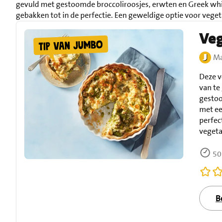
gevuld met gestoomde broccoliroosjes, erwten en Greek wh
gebakken tot in de perfectie. Een geweldige optie voor vegeta
Veg
Ma
Deze v
van te
gestoo
met ee
perfec
vegeta
50
B