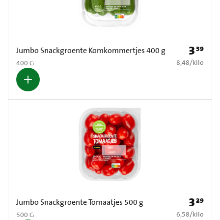
3
39
Prijs: € 3
Jumbo Snackgroente Komkommertjes 400 g
€ 8,48 per kilo
8,48
/
kilo
400 G
3
29
Prijs: € 3
Jumbo Snackgroente Tomaatjes 500 g
€ 6,58 per kilo
6,58
/
kilo
500 G