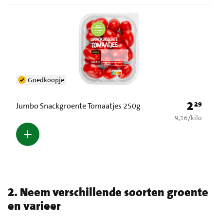
Goedkoopje
2
29
Prijs: € 2
Jumbo Snackgroente Tomaatjes 250g
€ 9,16 per kilo
9,16
/
kilo
2. Neem verschillende soorten groente
en varieer