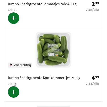
2
99
Prijs: € 2
Jumbo Snackgroente Tomaatjes Mix 400 g
€ 7,48 per kilo
7,48
/
kilo
400 G
Van dichtbij
4
99
Prijs: € 4
Jumbo Snackgroente Komkommertjes 700 g
€ 7,13 per kilo
7,13
/
kilo
700 g