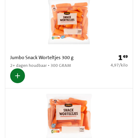
1
49
Prijs: € 1
Jumbo Snack Worteltjes 300 g
€ 4,97 per kilo
4,97
/
kilo
2+ dagen houdbaar • 300 GRAM