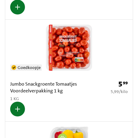
Goedkoopje
5
99
Prijs: € 5
Jumbo Snackgroente Tomaatjes
Voordeelverpakking 1 kg
€ 5,99 per kilo
5,99
/
kilo
1 KG