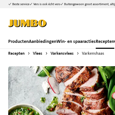
Beste service
Vers is ook écht vers
Buitengewoon groot assortiment, altij
Ga naar zoeken
Ga naar hoofdinhoud
Producten
Aanbiedingen
Win- en spaaracties
Recepten
Recepten
Vlees
Varkensvlees
Varkenshaas