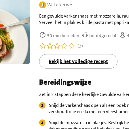
Wat eten we
Een gevulde varkenshaas met mozzarella, rau
Serveer het in plakjes bij de pasta met paprik
30 min bereiden
hoofdgerecht
4
(3)
Bekijk het volledige recept
Bereidingswijze
Zet in 5 stappen deze heerlijke Gevulde varke
Snijd de varkenshaas open als een boek m
vershoudfolie en sla met een vleeshamer o
Snijd de mozzarella in plakjes. Bestrijk h
dakpansgewijs op en rol het vlees op. Leg