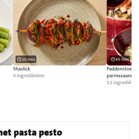
20 min
45 min
Shaslick
Paddenstoelenr
9 ingrediënten
parmezaancru
12 ingrediënte
et pasta pesto