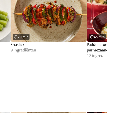
20 min
45 min
Shaslick
Paddenstoelenr
9 ingrediënten
parmezaancru
12 ingrediënte