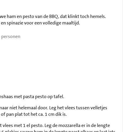
we ham en pesto van de BBQ, dat klinkt toch hemels.
a en spinazie voor een volledige maaltijd.
 personen
nshaas met pasta pesto op tafel.
aar niet helemaal door. Leg het vlees tussen velletjes
f pan plat tot het ca. 1 cm dik is.
et vlees met 1 el pesto. Leg de mozzarella er in de lengte
 6 plakjes rauwe ham in de lengte naast elkaar en laat iets