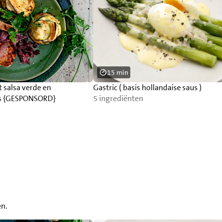
15 min
 salsa verde en
Gastric ( basis hollandaise saus )
ns {GESPONSORD}
5 ingrediënten
en.