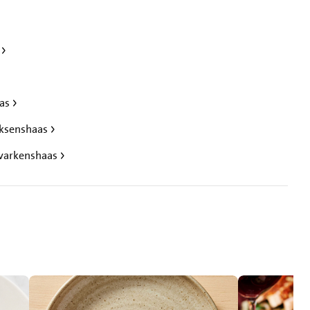
n
aas
arksenshaas
 varkenshaas