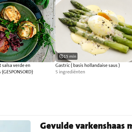
15 min
 salsa verde en
Gastric ( basis hollandaise saus )
ns {GESPONSORD}
5 ingrediënten
Gevulde varkenshaas m