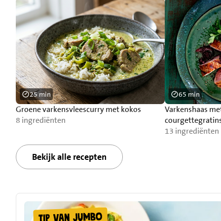
25 min
65 min
Groene varkensvleescurry met kokos
Varkenshaas met
8 ingrediënten
courgettegrati
13 ingrediënten
Bekijk alle recepten