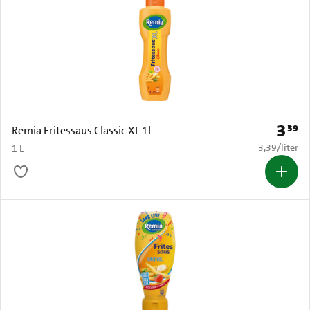
3
39
Prijs: 
Remia Fritessaus Classic XL 1l
€ 3,39 per li
3,39
/
liter
1 L