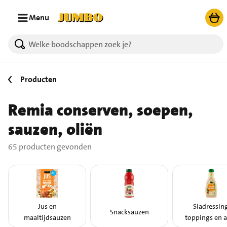
Ga naar zoeken
Ga naar hoofdinhoud
Menu
65 producten gevonden.
Producten
Remia conserven, soepen,
sauzen, oliën
65 producten gevonden
Jus en
Sladressing
Snacksauzen
maaltijdsauzen
toppings en a