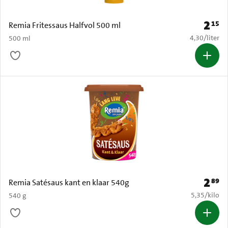
2
15
Prijs: 
Remia Fritessaus Halfvol 500 ml
€ 4,30 per li
4,30
/
liter
500 ml
2
89
Prijs: 
Remia Satésaus kant en klaar 540g
€ 5,35 per k
5,35
/
kilo
540 g