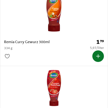
1
79
Prijs: 
Remia Curry Gewurz 300ml
€ 5,97 per li
5,97
/
liter
334 g