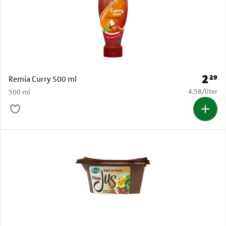
2
29
Prijs: 
Remia Curry 500 ml
€ 4,58 per li
4,58
/
liter
500 ml