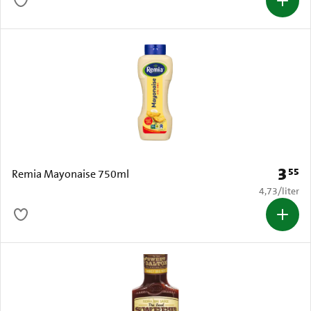
3
55
Prijs: 
Remia Mayonaise 750ml
€ 4,73 per li
4,73
/
liter