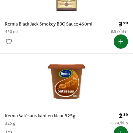
3
99
Prijs: 
Remia Black Jack Smokey BBQ Sauce 450ml
€ 8,87 per li
8,87
/
liter
450 ml
2
19
Prijs: 
Remia Satésaus kant en klaar 325g
€ 6,74 per k
6,74
/
kilo
325 g