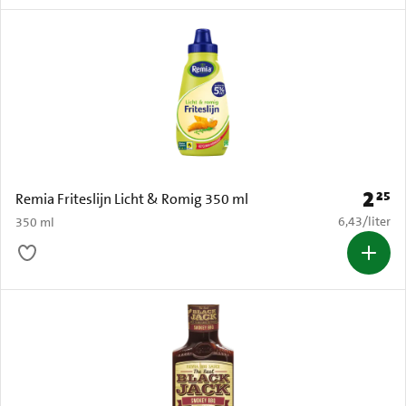
2
25
Prijs: 
Remia Friteslijn Licht & Romig 350 ml
€ 6,43 per li
6,43
/
liter
350 ml