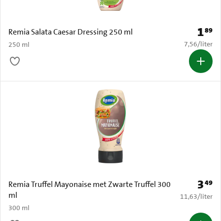
1
89
Prijs: 
Remia Salata Caesar Dressing 250 ml
€ 7,56 per li
7,56
/
liter
250 ml
3
49
Prijs: 
Remia Truffel Mayonaise met Zwarte Truffel 300
ml
€ 11,63 per li
11,63
/
liter
300 ml