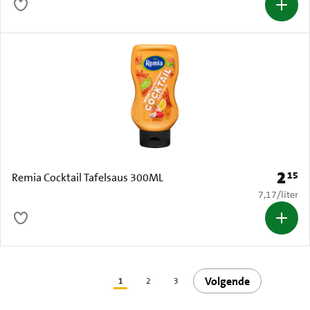
2
15
Prijs: 
Remia Cocktail Tafelsaus 300ML
€ 7,17 per li
7,17
/
liter
Volgende
1
2
3