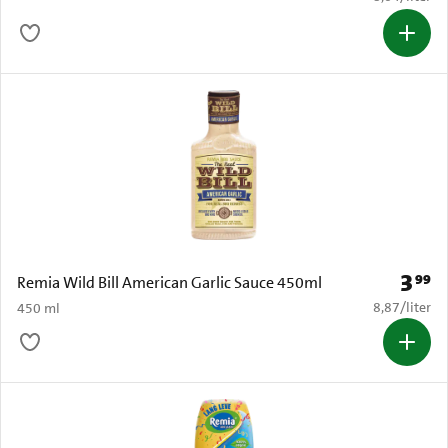
3
99
Prijs: 
Remia Wild Bill American Garlic Sauce 450ml
€ 8,87 per li
8,87
/
liter
450 ml