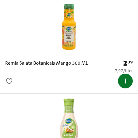
2
39
Prijs: 
Remia Salata Botanicals Mango 300 ML
€ 7,97 per li
7,97
/
liter