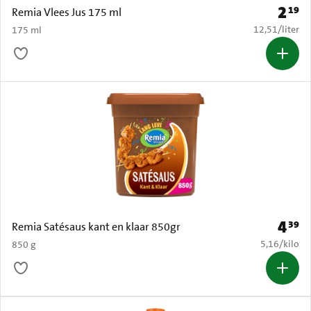
2
19
Prijs: 
Remia Vlees Jus 175 ml
€ 12,51 per li
12,51
/
liter
175 ml
4
39
Prijs: 
Remia Satésaus kant en klaar 850gr
€ 5,16 per k
5,16
/
kilo
850 g