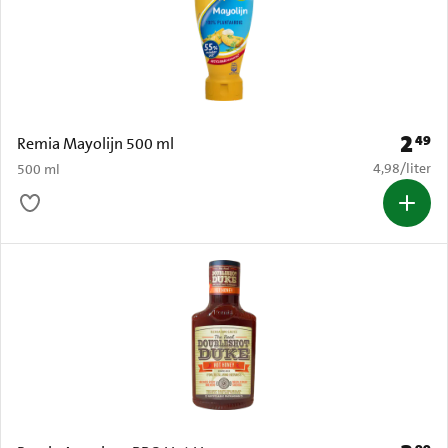
2
49
Prijs: 
Remia Mayolijn 500 ml
€ 4,98 per li
4,98
/
liter
500 ml