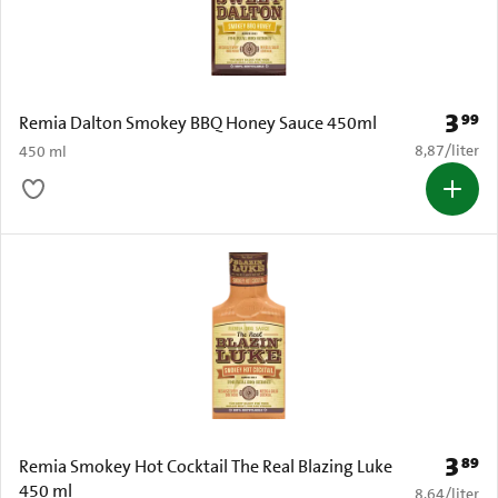
3
99
Prijs: 
Remia Dalton Smokey BBQ Honey Sauce 450ml
€ 8,87 per li
8,87
/
liter
450 ml
3
89
Prijs: 
Remia Smokey Hot Cocktail The Real Blazing Luke
450 ml
€ 8,64 per li
8,64
/
liter