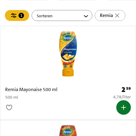
Filteren
Remia
1
actief
2
39
Prijs: 
Remia Mayonaise 500 ml
€ 4,78 per li
4,78
/
liter
500 ml