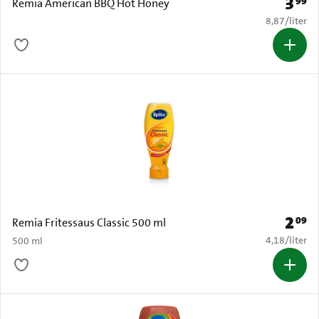
3
99
Prijs: 
Remia American BBQ Hot Honey
€ 8,87 per li
8,87
/
liter
2
09
Prijs: 
Remia Fritessaus Classic 500 ml
€ 4,18 per li
4,18
/
liter
500 ml