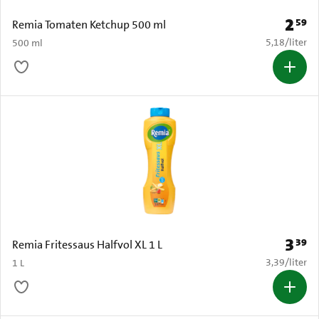
2
59
Prijs: 
Remia Tomaten Ketchup 500 ml
€ 5,18 per li
5,18
/
liter
500 ml
3
39
Prijs: 
Remia Fritessaus Halfvol XL 1 L
€ 3,39 per li
3,39
/
liter
1 L