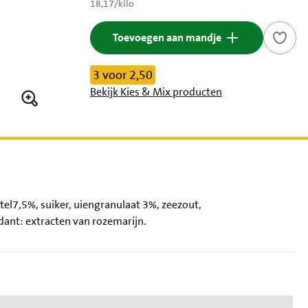
€ 18,17 per kilo
18,17
/
kilo
Toevoegen aan mandje
3 voor 2,50
Bekijk Kies & Mix producten
el7,5%, suiker, uiengranulaat 3%, zeezout,
dant: extracten van rozemarijn.