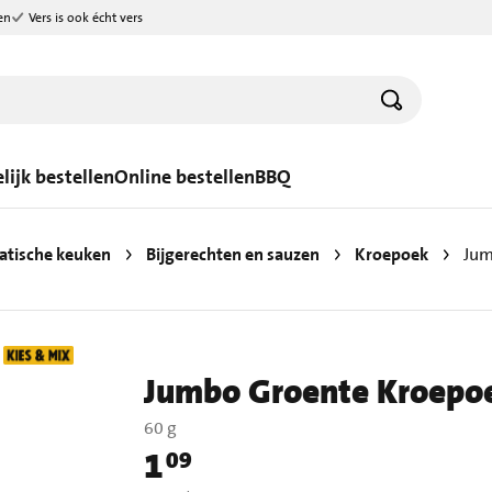
en
Vers is ook écht vers
lijk bestellen
Online bestellen
BBQ
atische keuken
Bijgerechten en sauzen
Kroepoek
Jum
Jumbo Groente Kroepo
60 g
1
09
Prijs: € 1,09