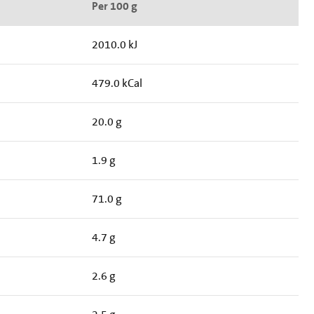
Per 100 g
2010.0 kJ
479.0 kCal
20.0 g
1.9 g
71.0 g
4.7 g
2.6 g