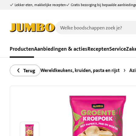
Lekker eten, makkelijke recepten
Gratis bezorging bij bepaalde aanbieding
Ga naar zoeken
Ga naar hoofdinhoud
Producten
Aanbiedingen & acties
Recepten
Service
Zake
Wereldkeukens, kruiden, pasta en rijst
Azi
Terug