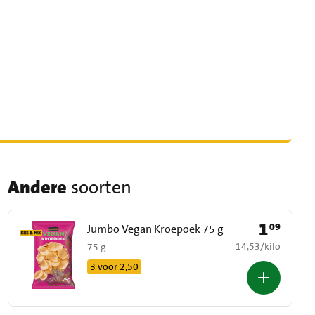
Andere
soorten
1
09
Prijs: € 1,09
Jumbo Vegan Kroepoek 75 g
€ 14,53 per kilo
14,53
/
kilo
75 g
3 voor 2,50