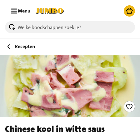
Ga naar zoeken
Ga naar hoofdinhoud
Menu
Recepten
Chinese kool in witte saus