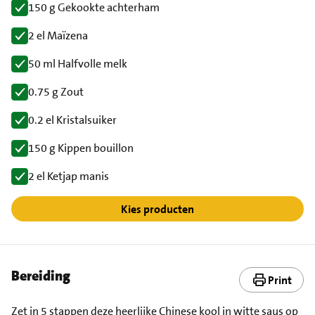
150 g Gekookte achterham
2 el Maïzena
50 ml Halfvolle melk
0.75 g Zout
0.2 el Kristalsuiker
150 g Kippen bouillon
2 el Ketjap manis
Kies producten
Bereiding
Print
Zet in 5 stappen deze heerlijke Chinese kool in witte saus op