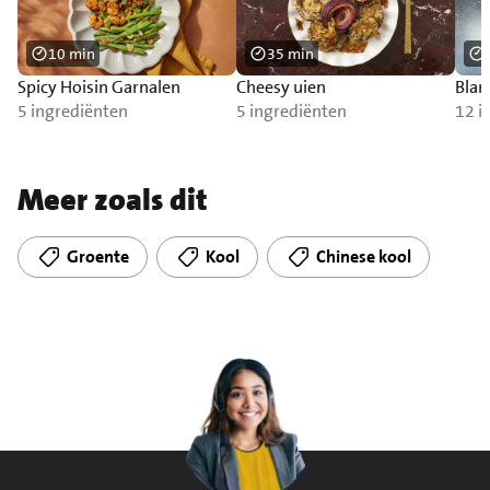
10 min
35 min
Spicy Hoisin Garnalen
Cheesy uien
Blan
5 ingrediënten
5 ingrediënten
12 i
Meer zoals dit
Groente
Kool
Chinese kool