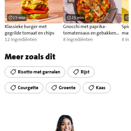
15 min
25 min
Klassieke burger met
Gnocchi met paprika-
Spic
gegrilde tomaat en chips
tomatensaus en gebakken
man
12 ingrediënten
zalm
8 ingrediënten
8 in
Meer zoals dit
Risotto met garnalen
Rijst
Courgette
Groente
Kaas