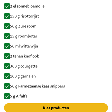
2 el zonnebloemolie
150 g risottorijst
50 g Zure room
15 g roomboter
50 ml witte wijn
2 tenen knoflook
300 g courgette
100 g garnalen
50 g Parmezaanse kaas snippers
5 g Alfalfa
Kies producten