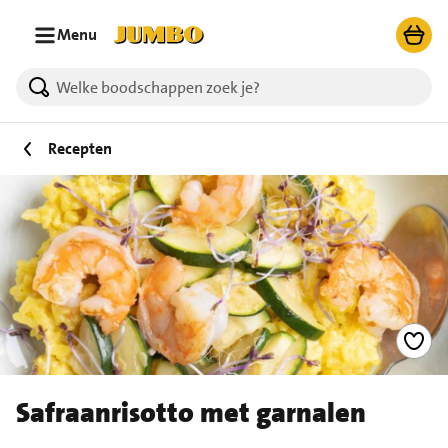
Ga naar zoeken
Ga naar hoofdinhoud
Menu
Recepten
Safraanrisotto met garnalen