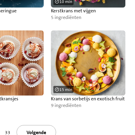
10 min
meringue
Kerstkrans met vijgen
5 ingrediënten
15 min
tkransjes
Krans van sorbetijs en exotisch fruit
9 ingrediënten
33
Volgende