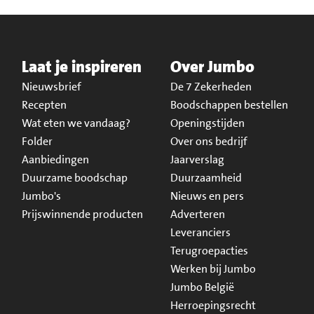
Laat je inspireren
Over Jumbo
Nieuwsbrief
De 7 Zekerheden
Recepten
Boodschappen bestellen
Wat eten we vandaag?
Openingstijden
Folder
Over ons bedrijf
Aanbiedingen
Jaarverslag
Duurzame boodschap
Duurzaamheid
Jumbo's
Nieuws en pers
Prijswinnende producten
Adverteren
Leveranciers
Terugroepacties
Werken bij Jumbo
Jumbo België
Herroepingsrecht