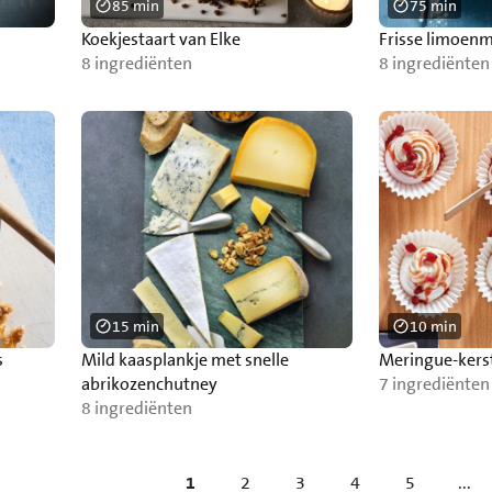
85 min
75 min
Koekjestaart van Elke
Frisse limoen
8 ingrediënten
8 ingrediënten
15 min
10 min
s
Mild kaasplankje met snelle
Meringue-kers
abrikozenchutney
7 ingrediënten
8 ingrediënten
1
2
3
4
5
...