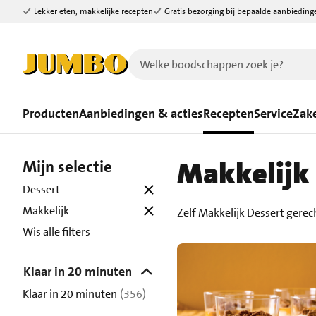
Lekker eten, makkelijke recepten
Gratis bezorging bij bepaalde aanbieding
Ga naar zoeken
Ga naar hoofdinhoud
Producten
Aanbiedingen & acties
Recepten
Service
Zake
Makkelijk 
Mijn selectie
Dessert
Makkelijk
Zelf Makkelijk Dessert gere
Wis alle filters
Klaar in 20 minuten
Klaar in 20 minuten
(356)