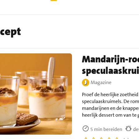
ecept
Mandarijn-r
speculaaskru
Magazine
Proef de heerlijke zoethe
speculaaskruimels. De romi
mandarijnen en de knapper
heerlijk dessert om van te 
5 min bereiden
de