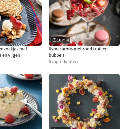
10 min
nkoekjes met
IJsmacarons met rood fruit en
 en vijgen
bubbels
6 ingrediënten