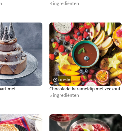
n
3 ingrediënten
10 min
aart met
Chocolade-karameldip met zeezout
s
5 ingrediënten