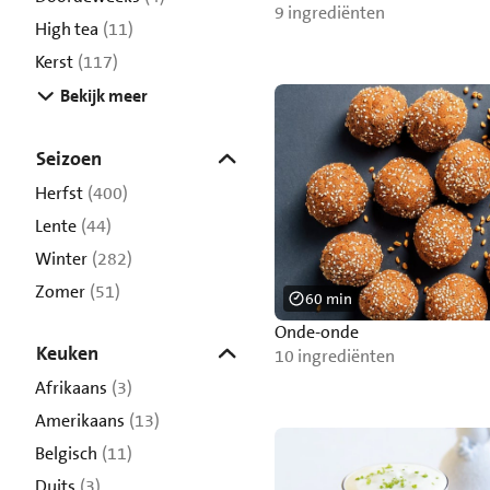
9 ingrediënten
High tea
(11)
Kerst
(117)
Bekijk meer
Seizoen
Herfst
(400)
Lente
(44)
Winter
(282)
Zomer
(51)
60 min
Onde-onde
Keuken
10 ingrediënten
Afrikaans
(3)
Amerikaans
(13)
Belgisch
(11)
Duits
(3)