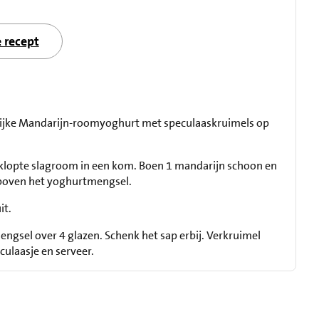
e recept
rlijke Mandarijn-roomyoghurt met speculaaskruimels op
klopte slagroom in een kom. Boen 1 mandarijn schoon en
 boven het yoghurtmengsel.
it.
ngsel over 4 glazen. Schenk het sap erbij. Verkruimel
culaasje en serveer.