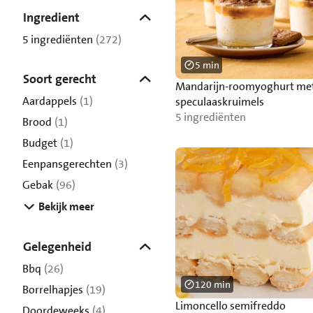
Ingredient
5 ingrediënten
(272)
5 min
Soort gerecht
Mandarijn-roomyoghurt me
Aardappels
(1)
speculaaskruimels
5 ingrediënten
Brood
(1)
Budget
(1)
Eenpansgerechten
(3)
Gebak
(96)
Bekijk meer
Gelegenheid
Bbq
(26)
120 min
Borrelhapjes
(19)
Limoncello semifreddo
Doordeweeks
(4)