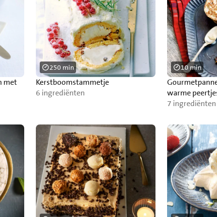
250 min
10 min
n met
Kerstboomstammetje
Gourmetpanne
6 ingrediënten
warme peertjes
7 ingrediënten