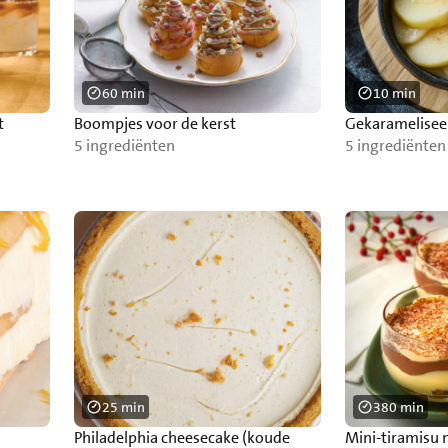
60 min
10 min
t
Boompjes voor de kerst
Gekaramelisee
5 ingrediënten
5 ingrediënten
25 min
380 min
Philadelphia cheesecake (koude
Mini-tiramisu