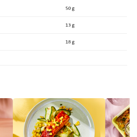
50 g
13 g
18 g