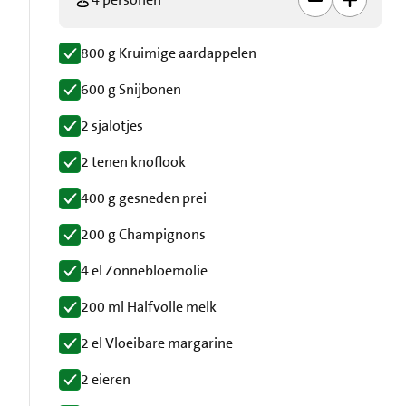
800 g Kruimige aardappelen
600 g Snijbonen
2 sjalotjes
2 tenen knoflook
400 g gesneden prei
200 g Champignons
4 el Zonnebloemolie
200 ml Halfvolle melk
2 el Vloeibare margarine
2 eieren