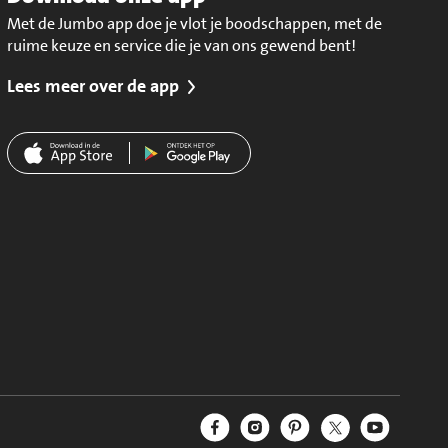
Met de Jumbo app doe je vlot je boodschappen, met de
ruime keuze en service die je van ons gewend bent!
Lees meer over de app
Jumbo Facebook
Jumbo Instagram
Jumbo Pinterest
Jumbo Twitter
Jumbo YouT
Volg ons