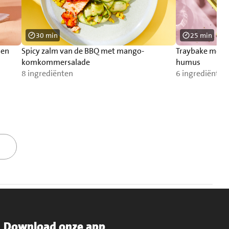
30 min
25 min
 en
Spicy zalm van de BBQ met mango-
Traybake met 
komkommersalade
humus
8 ingrediënten
6 ingrediënten
Download onze app