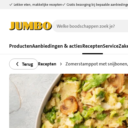
Lekker eten, makkelijke recepten
Gratis bezorging bij bepaalde aanbieding
Ga naar zoeken
Ga naar hoofdinhoud
Producten
Aanbiedingen & acties
Recepten
Service
Zake
Recepten
Zomerstamppot met snijbonen,
Terug