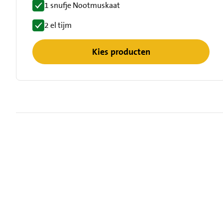
1 snufje Nootmuskaat
2 el tijm
Kies producten