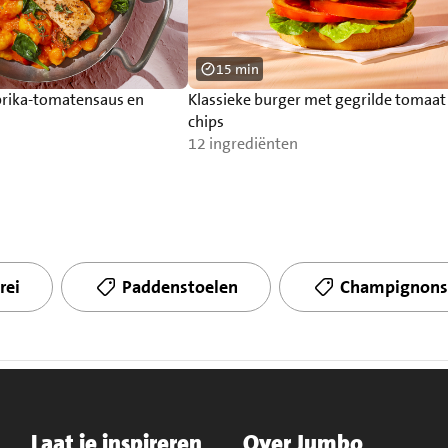
15 min
rika-tomatensaus en
Klassieke burger met gegrilde tomaat
chips
12 ingrediënten
rei
Paddenstoelen
Champignons
Laat je inspireren
Over Jumbo