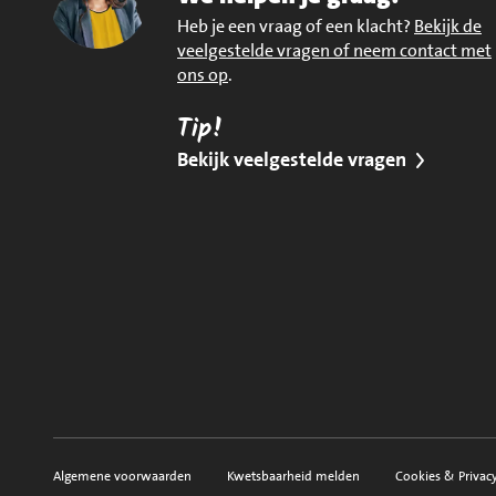
Heb je een vraag of een klacht?
Bekijk de
veelgestelde vragen of neem contact met
ons op
.
Tip!
Bekijk veelgestelde vragen
Algemene voorwaarden
Kwetsbaarheid melden
Cookies & Privac
Voorwaarden, privacy en sitemap