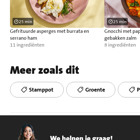
25 min
25 min
Gefrituurde asperges met burrata en
Gnocchi met pap
serrano ham
gebakken zalm
11 ingrediënten
8 ingrediënten
Meer zoals dit
Stamppot
Groente
P
We helpen je graag!