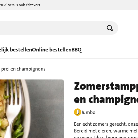
en
Vers is ook écht vers
lijk bestellen
Online bestellen
BBQ
 prei en champignons
Zomerstamppo
en champign
Jumbo
Een echt zomers gerecht, onz
Bereid met eieren, warme mel
en peper. Ideaal voor een zom