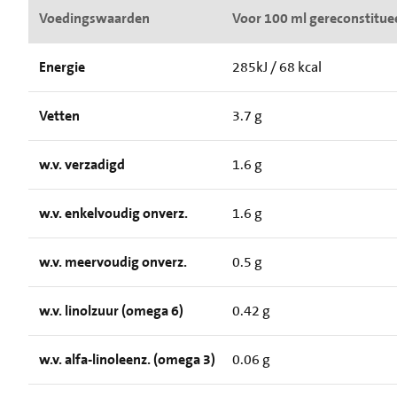
Voedingswaarden
Voor 100 ml gereconstituee
Energie
285kJ / 68 kcal
Vetten
3.7 g
w.v. verzadigd
1.6 g
w.v. enkelvoudig onverz.
1.6 g
w.v. meervoudig onverz.
0.5 g
w.v. linolzuur (omega 6)
0.42 g
w.v. alfa-linoleenz. (omega 3)
0.06 g