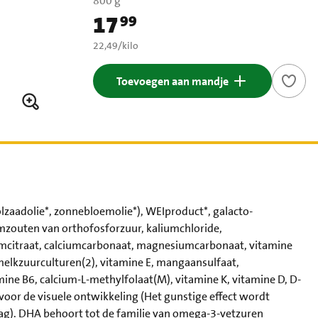
800 g
17
99
Prijs: € 17,99
€ 22,49 per kilo
22,49
/
kilo
Toevoegen aan mandje
lzaadolie*, zonnebloemolie*), WEIproduct*, galacto-
umzouten van orthofosforzuur, kaliumchloride,
riumcitraat, calciumcarbonaat, magnesiumcarbonaat, vitamine
ke melkzuurculturen(2), vitamine E, mangaansulfaat,
mine B6, calcium-L-methylfolaat(M), vitamine K, vitamine D, D-
oor de visuele ontwikkeling (Het gunstige effect wordt
g). DHA behoort tot de familie van omega-3-vetzuren