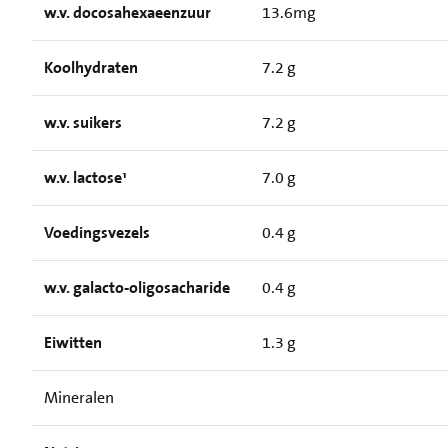
w.v. docosahexaeenzuur
13.6mg
Koolhydraten
7.2 g
w.v. suikers
7.2 g
w.v. lactose¹
7.0 g
Voedingsvezels
0.4 g
w.v. galacto-oligosacharide
0.4 g
Eiwitten
1.3 g
Mineralen