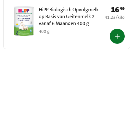
16
49
Prijs: € 16,49
HiPP Biologisch Opvolgmelk
op Basis van Geitenmelk 2
€ 41,23 per kilo
41,23
/
kilo
vanaf 6 Maanden 400 g
400 g