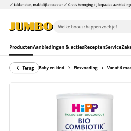
Lekker eten, makkelijke recepten
Gratis bezorging bij bepaalde aanbieding
Ga naar zoeken
Ga naar hoofdinhoud
Producten
Aanbiedingen & acties
Recepten
Service
Zake
Baby en kind
Flesvoeding
Vanaf 6 ma
Terug