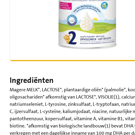
Ingrediënten
Magere MELK*, LACTOSE*, plantaardige oliën* (palmolie*, koo
oligosachariden* afkomstig van LACTOSE*, VISOLIE(1), calci
natriumseleniet, L-tyrosine, zinksulfaat, L-tryptofaan, nat
C, ijzersulfaat, L-cysteïne, kaliumjodaat, niacine, natuurlij
pantotheenzuur, kopersulfaat, vitamine A, vitamine B1, vita
biotine. *afkomstig van biologische landbouw(1) bevat DHA v
verkregen met een dagelijkse inname van 100 mg DHA per da