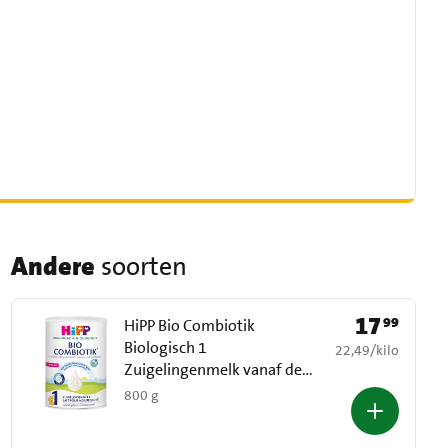
Andere
soorten
17
99
Prijs: € 17,99
HiPP Bio Combiotik
Biologisch 1
€ 22,49 per kilo
22,49
/
kilo
Zuigelingenmelk vanaf de
Geboorte 800 g
800 g