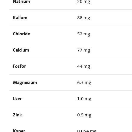
Natrium
20 mg
Kalium
88 mg
Chloride
52 mg
Calcium
77 mg
Fosfor
44 mg
Magnesium
6.3 mg
IJzer
1.0 mg
Zink
0.5 mg
Koper
0.054 mg