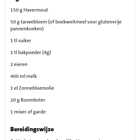
150 g Havermout
50 g tarwebloem (of boekweitmeel voor glutenvrije
pannenkoeken)
1 tl suiker
1 tl bakpoeder (4g)
2 eieren
400 ml melk
1 el Zonnebloemolie
20 g Roomboter
1 mixer of garde
Bereidingswijze