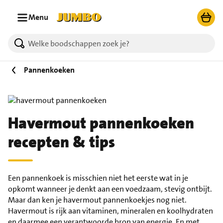
Ga naar zoeken
Ga naar hoofdinhoud
Menu
Pannenkoeken
Havermout pannenkoeken
recepten & tips
Een pannenkoek is misschien niet het eerste wat in je
opkomt wanneer je denkt aan een voedzaam, stevig ontbijt.
Maar dan ken je havermout pannenkoekjes nog niet.
Havermout is rijk aan vitaminen, mineralen en koolhydraten
en daarmee een verantwoorde bron van energie. En met