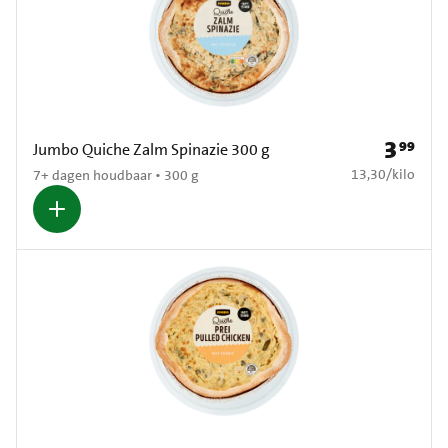
3
99
Prijs: € 3
Jumbo Quiche Zalm Spinazie 300 g
€ 13,30 per kilo
13,30
/
kilo
7+ dagen houdbaar • 300 g