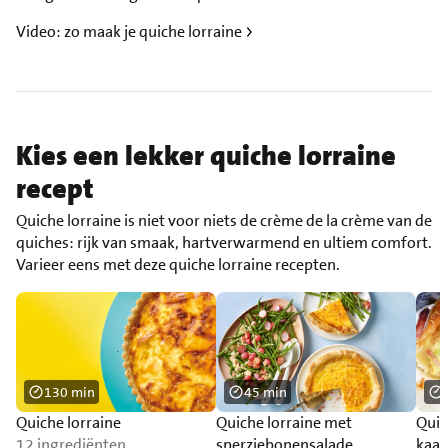
Video: zo maak je quiche lorraine
Kies een lekker quiche lorraine
recept
Quiche lorraine is niet voor niets de crème de la crème van de
quiches: rijk van smaak, hartverwarmend en ultiem comfort.
Varieer eens met deze quiche lorraine recepten.
130 min
45 min
Quiche lorraine
Quiche lorraine met
Quic
12 ingrediënten
sperziebonensalade
kaas