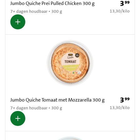
3
99
Prijs: € 3
Jumbo Quiche Prei Pulled Chicken 300 g
€ 13,30 per kilo
13,30
/
kilo
7+ dagen houdbaar • 300 g
3
99
Prijs: € 3
Jumbo Quiche Tomaat met Mozzarella 300 g
€ 13,30 per kilo
13,30
/
kilo
7+ dagen houdbaar • 300 g