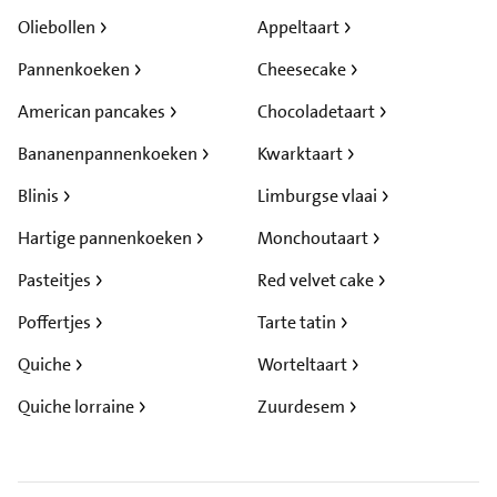
Oliebollen
Appeltaart
Pannenkoeken
Cheesecake
American pancakes
Chocoladetaart
Bananenpannenkoeken
Kwarktaart
Blinis
Limburgse vlaai
Hartige pannenkoeken
Monchoutaart
Pasteitjes
Red velvet cake
Poffertjes
Tarte tatin
Quiche
Worteltaart
Quiche lorraine
Zuurdesem