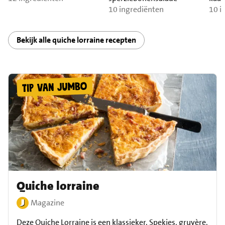
10 ingrediënten
10 i
Bekijk alle quiche lorraine recepten
Quiche lorraine
Magazine
Deze Quiche Lorraine is een klassieker. Spekjes, gruyère,