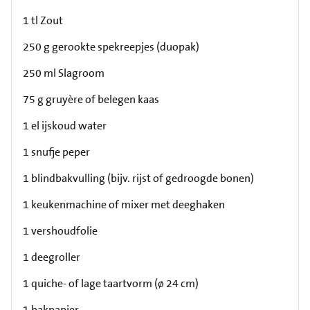
1 tl Zout
250 g gerookte spekreepjes (duopak)
250 ml Slagroom
75 g gruyère of belegen kaas
1 el ijskoud water
1 snufje peper
1 blindbakvulling (bijv. rijst of gedroogde bonen)
1 keukenmachine of mixer met deeghaken
1 vershoudfolie
1 deegroller
1 quiche- of lage taartvorm (ø 24 cm)
1 bakpapier