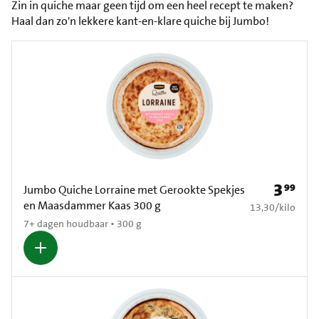
Zin in quiche maar geen tijd om een heel recept te maken?
Haal dan zo'n lekkere kant-en-klare quiche bij Jumbo!
3
99
Prijs: € 3
Jumbo Quiche Lorraine met Gerookte Spekjes
en Maasdammer Kaas 300 g
€ 13,30 per kilo
13,30
/
kilo
7+ dagen houdbaar • 300 g