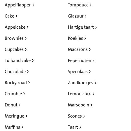
Appelflappen
Tompouce
Cake
Glazuur
Appelcake
Hartige taart
Brownies
Koekjes
Cupcakes
Macarons
Tulband cake
Pepernoten
Chocolade
Speculaas
Rocky road
Zandkoekjes
Crumble
Lemon curd
Donut
Marsepein
Meringue
Scones
Muffins
Taart