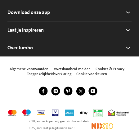
Download onze app
Laat je inspireren
Over Jumbo
Algemene voorwaarden
Kwetsbaarheid melden
Cookies & Privacy
Toegankelijkheidsverklaring
Cookie voorkeuren
Jumbo Facebook
Jumbo Instagram
Jumbo Pinterest
Jumbo Twitter
Jumbo YouTube
Volg ons
Mastercard
Maestro
Visa
Vpay
American Express
Apple Pay
Aanbiedersmedicijne
Thuiswinkel w
< 18 jaar verkopen wij geen alcohol en tabak
NIX18
< 25 jaar? Laat je legitimatie zien!