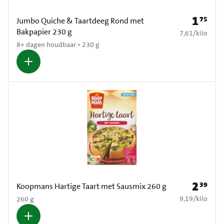
1
75
Prijs: € 1
Jumbo Quiche & Taartdeeg Rond met
Bakpapier 230 g
€ 7,61 per kilo
7,61
/
kilo
8+ dagen houdbaar • 230 g
2
39
Prijs: € 2
Koopmans Hartige Taart met Sausmix 260 g
€ 9,19 per kilo
9,19
/
kilo
260 g