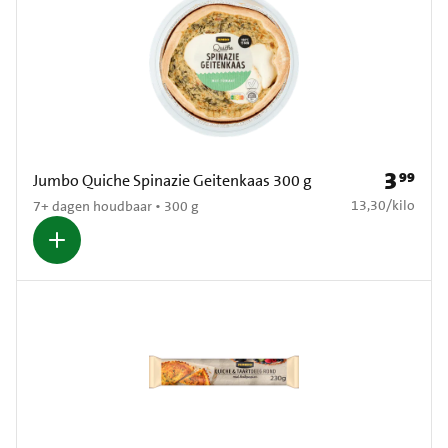
3
99
Prijs: € 3
Jumbo Quiche Spinazie Geitenkaas 300 g
€ 13,30 per kilo
13,30
/
kilo
7+ dagen houdbaar • 300 g