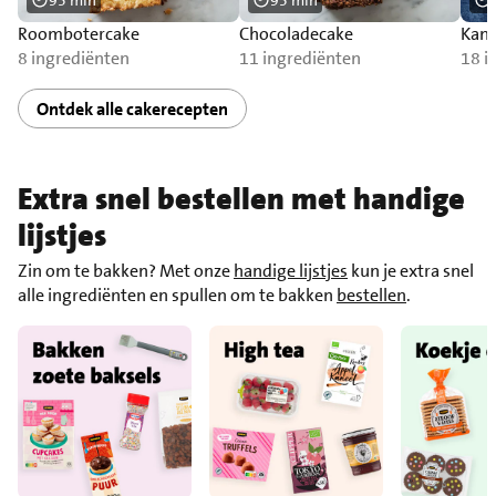
95 min
95 min
Roombotercake
Chocoladecake
Kan
8 ingrediënten
11 ingrediënten
18 i
Ontdek alle cakerecepten
Extra snel bestellen met handige
lijstjes
Zin om te bakken? Met onze
handige lijstjes
kun je extra snel
alle ingrediënten en spullen om te bakken
bestellen
.