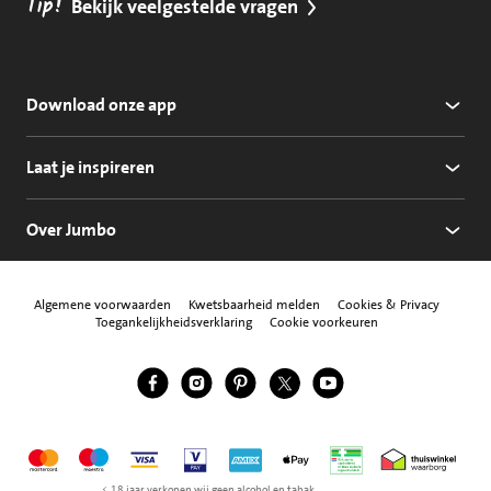
Tip!
Bekijk veelgestelde vragen
Download onze app
Laat je inspireren
Over Jumbo
Algemene voorwaarden
Kwetsbaarheid melden
Cookies & Privacy
Toegankelijkheidsverklaring
Cookie voorkeuren
Jumbo Facebook
Jumbo Instagram
Jumbo Pinterest
Jumbo Twitter
Jumbo YouTube
Volg ons
Mastercard
Maestro
Visa
Vpay
American Express
Apple Pay
Aanbiedersmedicijne
Thuiswinkel w
< 18 jaar verkopen wij geen alcohol en tabak