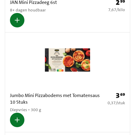
2
99
Prijs: € 2
JAN Mini Pizzadeeg 6st
€ 7,67 per kilo
7,67
/
kilo
8+ dagen houdbaar
3
69
Prijs: € 3
Jumbo Mini Pizzabodems met Tomatensaus
10 Stuks
€ 0,37 per stuk
0,37
/
stuk
Diepvries • 300 g