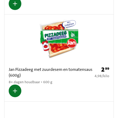
2
99
Prijs: € 2
Jan Pizzadeeg met zuurdesem en tomatensaus
(600g)
€ 4,98 per kilo
4,98
/
kilo
8+ dagen houdbaar • 600 g