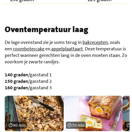
Oventemperatuur laag
De lage ovenstand zie je soms terug in
bakrecepten
, zoals
een
roombotercake
en
appelplaattaart
. Deze temperatuur is
perfect wanneer gerechten lang in de oven moeten staan. Zo
voorkom je zwarte randjes.
140 graden
/gasstand 1
150 graden
/gasstand 2
160 graden
/gasstand 3
90 min
70 min