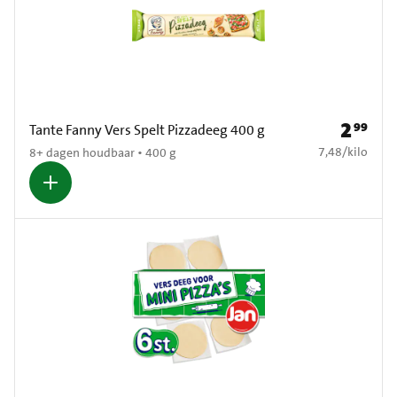
2
99
Prijs: € 2
Tante Fanny Vers Spelt Pizzadeeg 400 g
€ 7,48 per kilo
7,48
/
kilo
8+ dagen houdbaar • 400 g