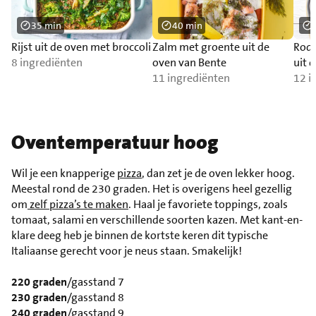
35 min
40 min
Rijst uit de oven met broccoli
Zalm met groente uit de
Rode
8 ingrediënten
oven van Bente
uit 
11 ingrediënten
krui
12 i
Oventemperatuur hoog
Wil je een knapperige
pizza
, dan zet je de oven lekker hoog.
Meestal rond de 230 graden. Het is overigens heel gezellig
om
zelf pizza’s te maken
. Haal je favoriete toppings, zoals
tomaat, salami en verschillende soorten kazen. Met kant-en-
klare deeg heb je binnen de kortste keren dit typische
Italiaanse gerecht voor je neus staan. Smakelijk!
220 graden
/gasstand 7
230 graden
/gasstand 8
240 graden
/gasstand 9