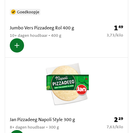
Goedkoopje
1
49
Prijs: € 1
Jumbo Vers Pizzadeeg Rol 400 g
€ 3,73 per kilo
3,73
/
kilo
10+ dagen houdbaar • 400 g
2
29
Prijs: € 2
Jan Pizzadeeg Napoli Style 300 g
€ 7,63 per kilo
7,63
/
kilo
8+ dagen houdbaar • 300 g