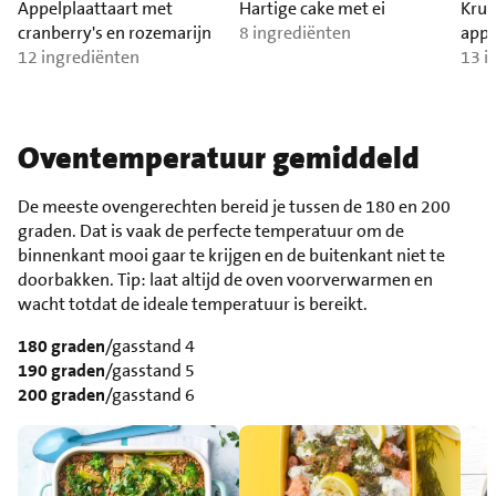
Appelplaattaart met
Hartige cake met ei
Krui
cranberry's en rozemarijn
8 ingrediënten
appe
12 ingrediënten
13 i
Oventemperatuur gemiddeld
De meeste ovengerechten bereid je tussen de 180 en 200
graden. Dat is vaak de perfecte temperatuur om de
binnenkant mooi gaar te krijgen en de buitenkant niet te
doorbakken. Tip: laat altijd de oven voorverwarmen en
wacht totdat de ideale temperatuur is bereikt.
180 graden
/gasstand 4
190 graden
/gasstand 5
200 graden
/gasstand 6