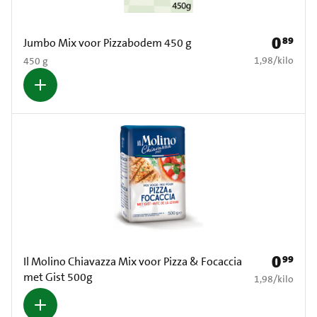
0
89
Prijs: € 0
Jumbo Mix voor Pizzabodem 450 g
€ 1,98 per kilo
1,98
/
kilo
450 g
0
99
Prijs: € 0
Il Molino Chiavazza Mix voor Pizza & Focaccia
met Gist 500g
€ 1,98 per kilo
1,98
/
kilo