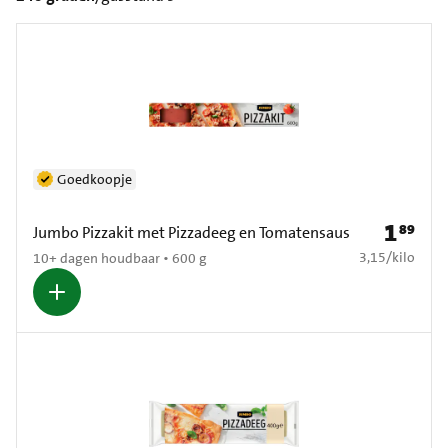
Goedkoopje
1
89
Prijs: € 1
Jumbo Pizzakit met Pizzadeeg en Tomatensaus
€ 3,15 per kilo
3,15
/
kilo
10+ dagen houdbaar • 600 g