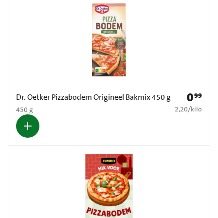
0
99
Prijs: € 0
Dr. Oetker Pizzabodem Origineel Bakmix 450 g
€ 2,20 per kilo
2,20
/
kilo
450 g