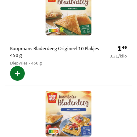
1
49
Prijs: € 1
Koopmans Bladerdeeg Origineel 10 Plakjes
450 g
€ 3,31 per kilo
3,31
/
kilo
Diepvries • 450 g