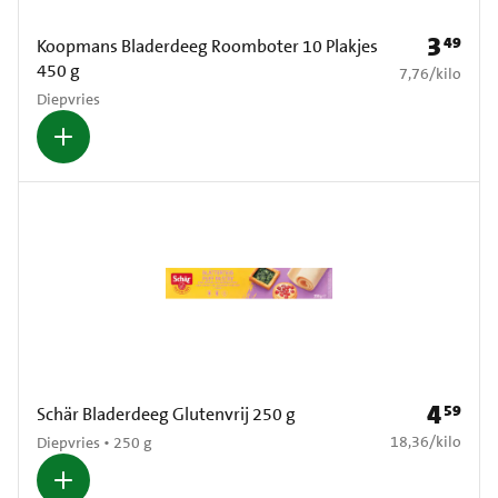
3
49
Prijs: € 3
Koopmans Bladerdeeg Roomboter 10 Plakjes
450 g
€ 7,76 per kilo
7,76
/
kilo
Diepvries
4
59
Prijs: € 4
Schär Bladerdeeg Glutenvrij 250 g
€ 18,36 per kilo
18,36
/
kilo
Diepvries • 250 g