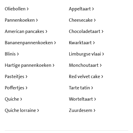
Oliebollen
Appeltaart
Pannenkoeken
Cheesecake
American pancakes
Chocoladetaart
Bananenpannenkoeken
Kwarktaart
Blinis
Limburgse vlaai
Hartige pannenkoeken
Monchoutaart
Pasteitjes
Red velvet cake
Poffertjes
Tarte tatin
Quiche
Worteltaart
Quiche lorraine
Zuurdesem