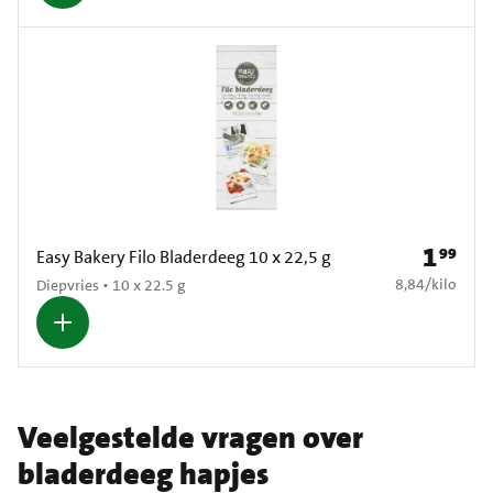
1
99
Prijs: € 1
Easy Bakery Filo Bladerdeeg 10 x 22,5 g
€ 8,84 per kilo
8,84
/
kilo
Diepvries • 10 x 22.5 g
Veelgestelde vragen over
bladerdeeg hapjes