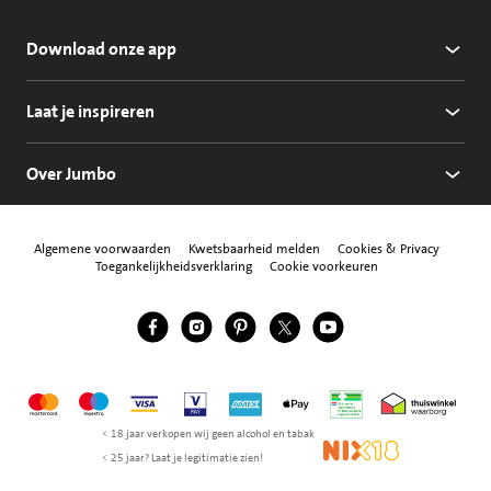
Download onze app
Laat je inspireren
Over Jumbo
Algemene voorwaarden
Kwetsbaarheid melden
Cookies & Privacy
Toegankelijkheidsverklaring
Cookie voorkeuren
Jumbo Facebook
Jumbo Instagram
Jumbo Pinterest
Jumbo Twitter
Jumbo YouTube
Volg ons
Mastercard
Maestro
Visa
Vpay
American Express
Apple Pay
Aanbiedersmedicijne
Thuiswinkel w
< 18 jaar verkopen wij geen alcohol en tabak
NIX18
< 25 jaar? Laat je legitimatie zien!