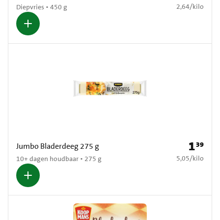
€ 2,64 per kilo
2,64
/
kilo
Diepvries • 450 g
1
39
Prijs: € 1
Jumbo Bladerdeeg 275 g
€ 5,05 per kilo
5,05
/
kilo
10+ dagen houdbaar • 275 g