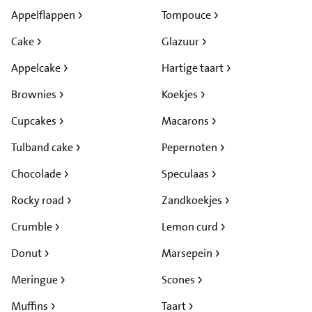
Appelflappen
Tompouce
Cake
Glazuur
Appelcake
Hartige taart
Brownies
Koekjes
Cupcakes
Macarons
Tulband cake
Pepernoten
Chocolade
Speculaas
Rocky road
Zandkoekjes
Crumble
Lemon curd
Donut
Marsepein
Meringue
Scones
Muffins
Taart