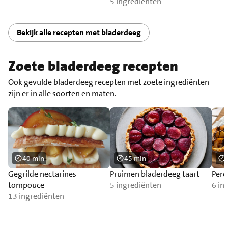
5 ingrediënten
Bekijk alle recepten met bladerdeeg
Zoete bladerdeeg recepten
Ook gevulde bladerdeeg recepten met zoete ingrediënten
zijn er in alle soorten en maten.
40 min
45 min
Gegrilde nectarines
Pruimen bladerdeeg taart
Pere
tompouce
5 ingrediënten
6 in
13 ingrediënten