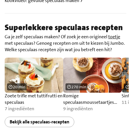
Kookvideo: gevulde speculaas maken
Superlekkere speculaas recepten
Ga je zelf speculaas maken? Of zoek je een origineel
toetje
met speculaas? Genoeg recepten om uit te kiezen bij Jumbo.
Welke speculaas recepten zijn wat jou betreft een hit?
20 min
270 min
Zoete trifle met tuttifrutti en
Romige
Sint
speculaas
speculaasmoussetaartjes
11 i
7 ingrediënten
met mandarijnensaus
9 ingrediënten
Bekijk alle speculaas-recepten