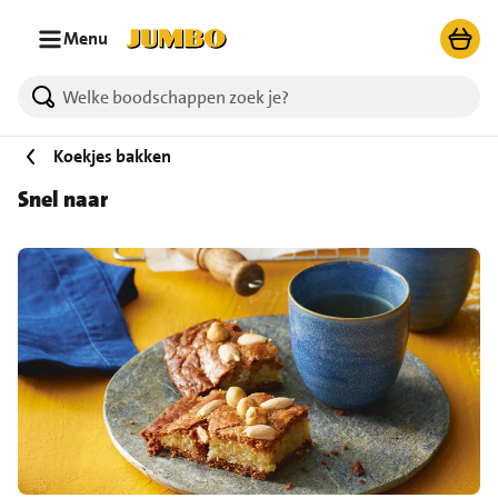
Ga naar zoeken
Ga naar hoofdinhoud
Menu
Koekjes bakken
Snel naar