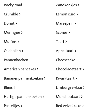
Rocky road
Zandkoekjes
Crumble
Lemon curd
Donut
Marsepein
Meringue
Scones
Muffins
Taart
Oliebollen
Appeltaart
Pannenkoeken
Cheesecake
American pancakes
Chocoladetaart
Bananenpannenkoeken
Kwarktaart
Blinis
Limburgse vlaai
Hartige pannenkoeken
Monchoutaart
Pasteitjes
Red velvet cake