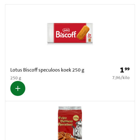
1
99
Prijs: € 1
Lotus Biscoff speculoos koek 250 g
€ 7,96 per kilo
7,96
/
kilo
250 g