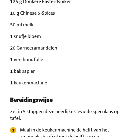
125 g Donkere Basterdsuiker
10 g Chinese 5-Spices
50 ml melk
1 snufje bloem
20 Garneeramandelen
1 vershoudfolie
1 bakpapier
1 keukenmachine
Bereidingswijze
Zet in 5 stappen deze heerlijke Gevulde speculaas op
tafel.
Maal in de keukenmachine de helft van het
amandelschaafsel met de helft van de