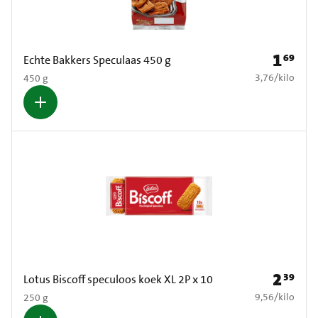
1
69
Prijs: € 1
Echte Bakkers Speculaas 450 g
€ 3,76 per kilo
3,76
/
kilo
450 g
2
39
Prijs: € 2
Lotus Biscoff speculoos koek XL 2P x 10
€ 9,56 per kilo
9,56
/
kilo
250 g