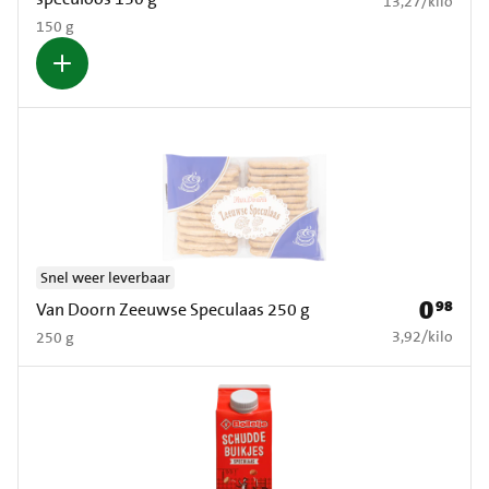
13,27
/
kilo
150 g
Snel weer leverbaar
0
98
Prijs: € 0
Van Doorn Zeeuwse Speculaas 250 g
€ 3,92 per kilo
3,92
/
kilo
250 g