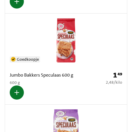
Goedkoopje
1
49
Prijs: € 1
Jumbo Bakkers Speculaas 600 g
€ 2,48 per kilo
2,48
/
kilo
600 g