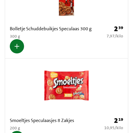
2
39
Prijs: € 2
Bolletje Schuddebuikjes Speculaas 300 g
€ 7,97 per kilo
7,97
/
kilo
300 g
2
19
Prijs: € 2
Smoeltjes Speculaasjes 8 Zakjes
€ 10,95 per kilo
10,95
/
kilo
200 g