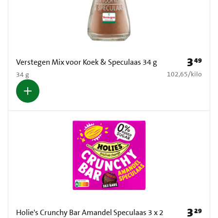
3
49
Prijs: € 3
Verstegen Mix voor Koek & Speculaas 34 g
€ 102,65 per kilo
102,65
/
kilo
34 g
3
29
Prijs: € 3
Holie's Crunchy Bar Amandel Speculaas 3 x 2