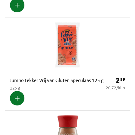
2
59
Prijs: € 2
Jumbo Lekker Vrij van Gluten Speculaas 125 g
€ 20,72 per kilo
20,72
/
kilo
125 g