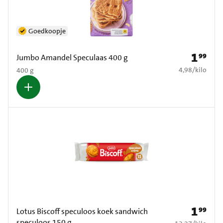
Goedkoopje
1
99
Prijs: € 1
Jumbo Amandel Speculaas 400 g
€ 4,98 per kilo
4,98
/
kilo
400 g
1
99
Prijs: € 1
Lotus Biscoff speculoos koek sandwich
speculoos 150 g
€ 13,27 per kilo