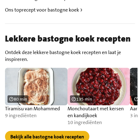
Ons toprecept voor bastogne koek
Lekkere bastogne koek recepten
Ontdek deze lekkere bastogne koek recepten en laat je
inspireren.
80 min
135 min
Tiramisu van Mohammed
Monchoutaart met kersen
Aard
9 ingrediënten
en kandijkoek
3 in
10 ingrediënten
Bekijk alle bastogne koek recepten