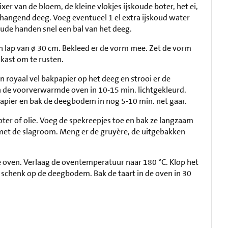
r van de bloem, de kleine vlokjes ijskoude boter, het ei,
hangend deeg. Voeg eventueel 1 el extra ijskoud water
oude handen snel een bal van het deeg.
en lap van ø 30 cm. Bekleed er de vorm mee. Zet de vorm
kast om te rusten.
 royaal vel bakpapier op het deeg en strooi er de
n de voorverwarmde oven in 10-15 min. lichtgekleurd.
papier en bak de deegbodem in nog 5-10 min. net gaar.
ter of olie. Voeg de spekreepjes toe en bak ze langzaam
os met de slagroom. Meng er de gruyère, de uitgebakken
oven. Verlaag de oventemperatuur naar 180 °C. Klop het
chenk op de deegbodem. Bak de taart in de oven in 30