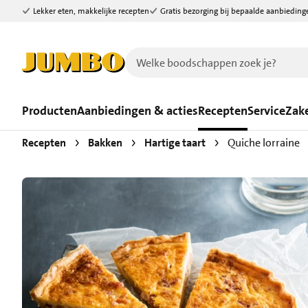
Lekker eten, makkelijke recepten
Gratis bezorging bij bepaalde aanbieding
Ga naar zoeken
Ga naar hoofdinhoud
Producten
Aanbiedingen & acties
Recepten
Service
Zake
Recepten
Bakken
Hartige taart
Quiche lorraine