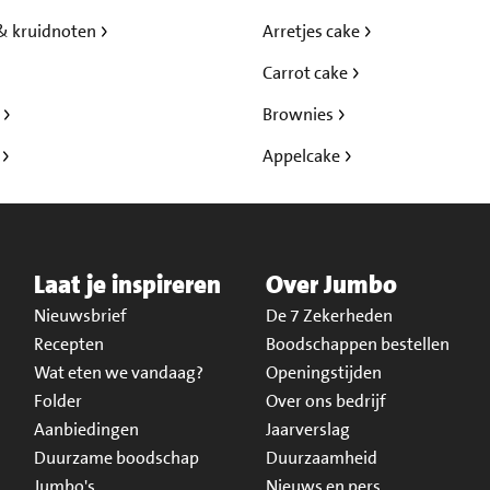
& kruidnoten
Arretjes cake
Carrot cake
s
Brownies
l
Appelcake
Laat je inspireren
Over Jumbo
Nieuwsbrief
De 7 Zekerheden
Recepten
Boodschappen bestellen
Wat eten we vandaag?
Openingstijden
Folder
Over ons bedrijf
Aanbiedingen
Jaarverslag
Duurzame boodschap
Duurzaamheid
Jumbo's
Nieuws en pers