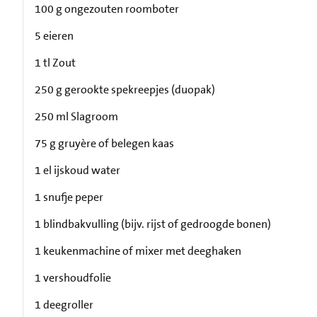
100 g ongezouten roomboter
5 eieren
1 tl Zout
250 g gerookte spekreepjes (duopak)
250 ml Slagroom
75 g gruyère of belegen kaas
1 el ijskoud water
1 snufje peper
1 blindbakvulling (bijv. rijst of gedroogde bonen)
1 keukenmachine of mixer met deeghaken
1 vershoudfolie
1 deegroller