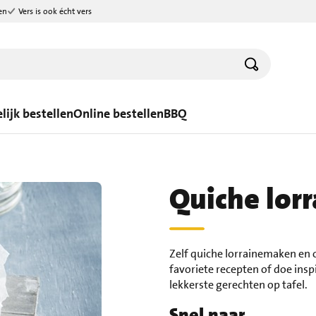
en
Vers is ook écht vers
lijk bestellen
Online bestellen
BBQ
Quiche lorr
Zelf quiche lorrainemaken en 
favoriete recepten of doe insp
lekkerste gerechten op tafel.
Snel naar