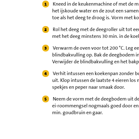
Kneed in de keukenmachine of met de mixe
het ijskoude water en de zout een samen
toe als het deeg te droog is. Vorm met k
Rol het deeg met de deegroller uit tot e
met het deeg minstens 30 min. in de koel
Verwarm de oven voor tot 200 °C. Leg een
blindbakvulling op. Bak de deegbodem i
Verwijder de blindbakvulling en het bak
Verhit intussen een koekenpan zonder bo
uit. Klop intussen de laatste 4 eieren l
spekjes en peper naar smaak door.
Neem de vorm met de deegbodem uit de 
ei-roommengsel nogmaals goed door en s
min. goudbruin en gaar.