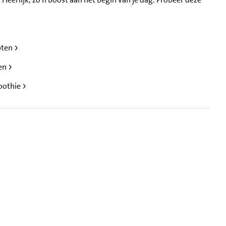
pten
ten
oothie