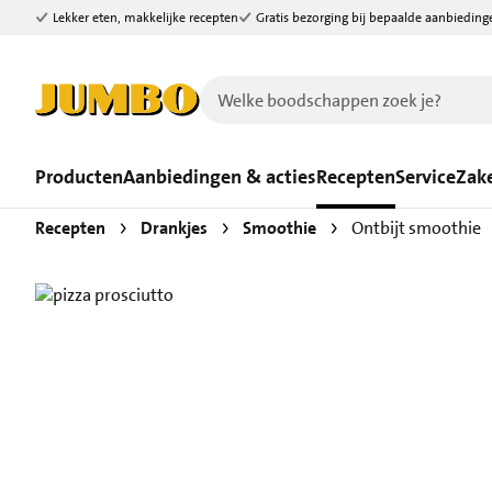
Lekker eten, makkelijke recepten
Gratis bezorging bij bepaalde aanbieding
Ga naar zoeken
Ga naar hoofdinhoud
Producten
Aanbiedingen & acties
Recepten
Service
Zake
Recepten
Drankjes
Smoothie
Ontbijt smoothie