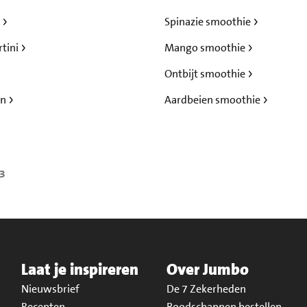
z
Spinazie smoothie
rtini
Mango smoothie
Ontbijt smoothie
an
Aardbeien smoothie
23
Laat je inspireren
Over Jumbo
Nieuwsbrief
De 7 Zekerheden
Recepten
Boodschappen bestellen