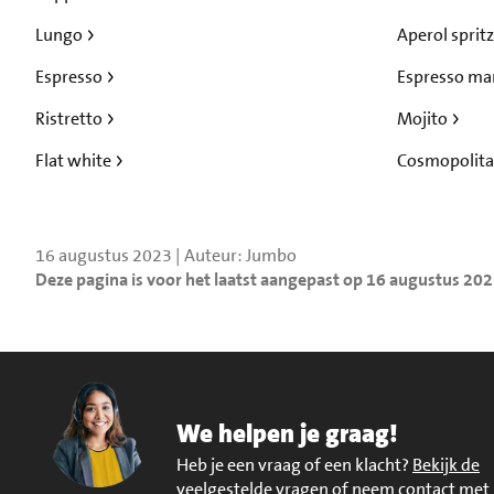
Lungo
Aperol sprit
Espresso
Espresso ma
Ristretto
Mojito
Flat white
Cosmopolit
16 augustus 2023 | Auteur: Jumbo
Deze pagina is voor het laatst aangepast op 16 augustus 20
We helpen je graag!
Heb je een vraag of een klacht?
Bekijk de
veelgestelde vragen of neem contact met