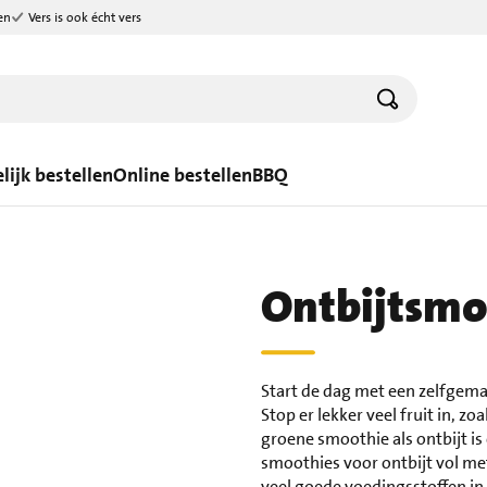
en
Vers is ook écht vers
lijk bestellen
Online bestellen
BBQ
Ontbijtsmo
Start de dag met een zelfgema
Stop er lekker veel fruit in, 
groene smoothie als ontbijt is
smoothies voor ontbijt vol met
veel goede voedingsstoffen in.