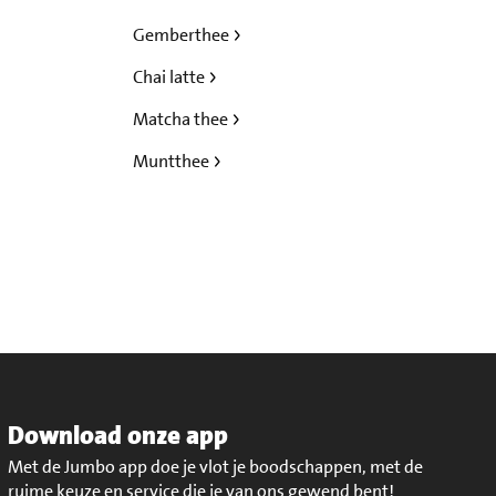
Gemberthee
Chai latte
Matcha thee
Muntthee
Download onze app
Met de Jumbo app doe je vlot je boodschappen, met de
ruime keuze en service die je van ons gewend bent!