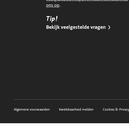
ons op
.
Tip!
Bekijk veelgestelde vragen
Algemene voorwaarden
Kwetsbaarheid melden
Cookies & Privac
Voorwaarden, privacy en sitemap