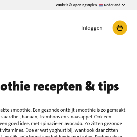
Winkels & openingstijden
Nederland
Inloggen
othie recepten & tips
akte smoothie. Een gezonde ontbijt smoothie is zo gemaakt.
zoals aardbei, banaan, framboos en sinaasappel. Ook een
 een goed idee, met spinazie en avocado. Zo zitten gezonde
 vitamines. Doe er wat yoghurt bij, want ook daar zitten
 Heerlijk, zo'n boost aan het begin van je dag. Probeer deze