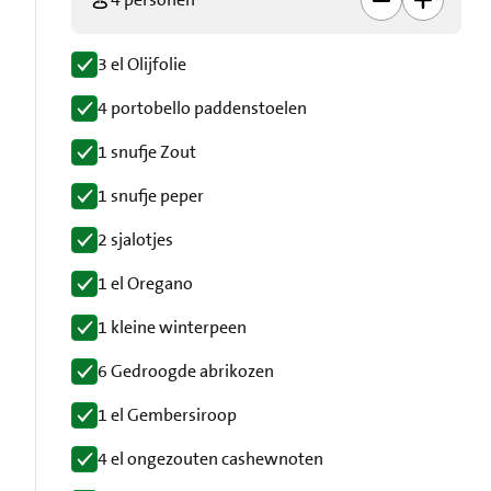
3 el Olijfolie
4 portobello paddenstoelen
1 snufje Zout
1 snufje peper
2 sjalotjes
1 el Oregano
1 kleine winterpeen
6 Gedroogde abrikozen
1 el Gembersiroop
4 el ongezouten cashewnoten