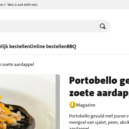
en
Vers is ook écht vers
lijk bestellen
Online bestellen
BBQ
n zoete aardappel
Portobello g
zoete aardap
Magazine
Portobello gevuld met puree v
mengsel van sjalot, peen, abr
aardappel.