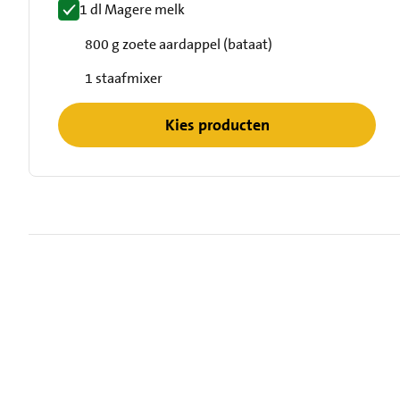
1 dl Magere melk
800 g zoete aardappel (bataat)
1 staafmixer
Kies producten