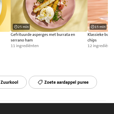
25 min
15 min
Gefrituurde asperges met burrata en
Klassieke burg
serrano ham
chips
11 ingrediënten
12 ingrediënte
Zuurkool
Zoete aardappel puree