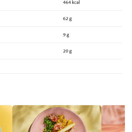
464 kcal
62 g
9 g
20 g