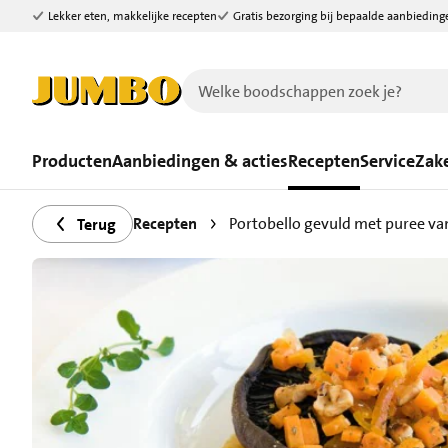
Lekker eten, makkelijke recepten
Gratis bezorging bij bepaalde aanbieding
Ga naar zoeken
Ga naar hoofdinhoud
Producten
Aanbiedingen & acties
Recepten
Service
Zake
Recepten
Portobello gevuld met puree va
Terug