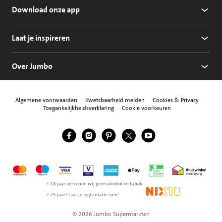
Download onze app
Laat je inspireren
Over Jumbo
Algemene voorwaarden
Kwetsbaarheid melden
Cookies & Privacy
Toegankelijkheidsverklaring
Cookie voorkeuren
Jumbo Facebook
Jumbo Instagram
Jumbo Pinterest
Jumbo Twitter
Jumbo YouTube
Volg ons
Mastercard
Maestro
Visa
Vpay
American Express
Apple Pay
Aanbiedersmedicijne
Thuiswinkel w
< 18 jaar verkopen wij geen alcohol en tabak
NIX18
< 25 jaar? Laat je legitimatie zien!
© 2026 Jumbo Supermarkten