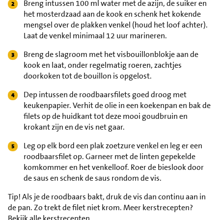
Breng intussen 100 ml water met de azijn, de suiker en
het mosterdzaad aan de kook en schenk het kokende
mengsel over de plakken venkel (houd het loof achter).
Laat de venkel minimaal 12 uur marineren.
Breng de slagroom met het visbouillonblokje aan de
kook en laat, onder regelmatig roeren, zachtjes
doorkoken tot de bouillon is opgelost.
Dep intussen de roodbaarsfilets goed droog met
keukenpapier. Verhit de olie in een koekenpan en bak de
filets op de huidkant tot deze mooi goudbruin en
krokant zijn en de vis net gaar.
Leg op elk bord een plak zoetzure venkel en leg er een
roodbaarsfilet op. Garneer met de linten gepekelde
komkommer en het venkelloof. Roer de bieslook door
de saus en schenk de saus rondom de vis.
Tip!
Als je de roodbaars bakt, druk de vis dan continu aan in
de pan. Zo trekt de filet niet krom. Meer kerstrecepten?
Bekijk alle kerstrecepten.