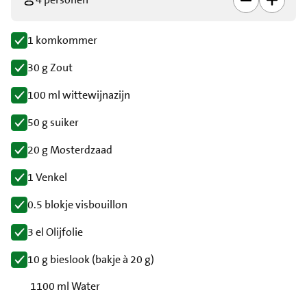
1 komkommer
30 g Zout
100 ml wittewijnazijn
50 g suiker
20 g Mosterdzaad
1 Venkel
0.5 blokje visbouillon
3 el Olijfolie
10 g bieslook (bakje à 20 g)
1100 ml Water