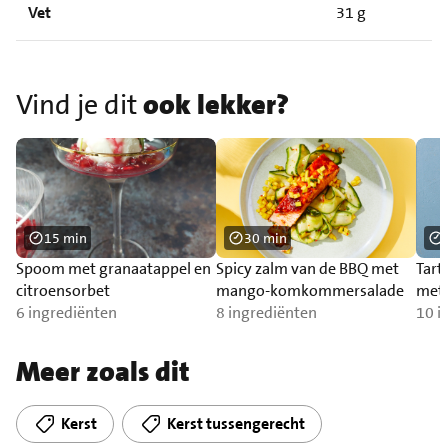
Vet
31 g
Vind je dit
ook lekker?
15 min
30 min
Spoom met granaatappel en
Spicy zalm van de BBQ met
Tart
citroensorbet
mango-komkommersalade
met 
6 ingrediënten
8 ingrediënten
10 i
Meer zoals dit
Kerst
Kerst tussengerecht