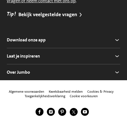
vragen of neem contact met ons op
.
Tip!
Bekijk veelgestelde vragen
Download onze app
Laat je inspireren
Over Jumbo
Algemene voorwaarden
Kwetsbaarheid melden
Cookies & Privacy
Toegankelijkheidsverklaring
Cookie voorkeuren
Jumbo Facebook
Jumbo Instagram
Jumbo Pinterest
Jumbo Twitter
Jumbo YouTube
Volg ons