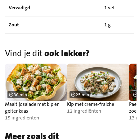
Verzadigd
1 vet
Zout
1 g
Vind je dit
ook lekker?
30 min
25 min
Maaltijdsalade met kip en
Kip met creme-fraiche
Pael
geitenkaas
12 ingrediënten
zoet
15 ingrediënten
[GE
13 i
Meer zoals dit