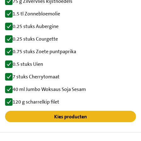
75 g Zilvervlies Rijstnoedels
1.5 tl Zonnebloemolie
0.25 stuks Aubergine
0.25 stuks Courgette
0.75 stuks Zoete puntpaprika
0.5 stuks Uien
7 stuks Cherrytomaat
40 ml Jumbo Woksaus Soja Sesam
120 g scharrelkip filet
Kies producten