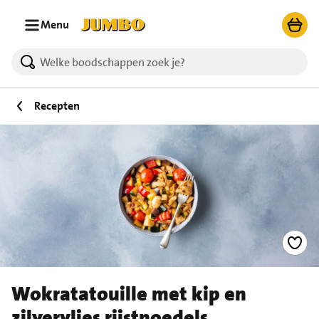
Ga naar zoeken
Ga naar hoofdinhoud
Menu
Recepten
Wokratatouille met kip en
zilvervlies rijstnoedels