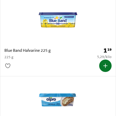
1
19
Prijs: 
Blue Band Halvarine 225 g
€ 5,29 per k
5,29
/
kilo
225 g