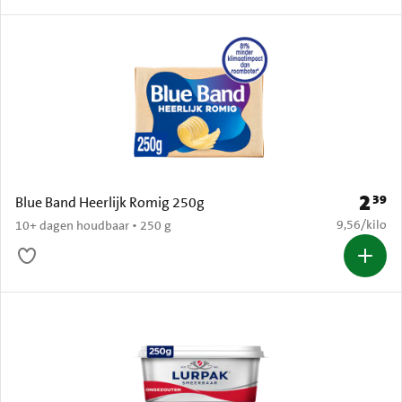
2
39
Prijs: 
Blue Band Heerlijk Romig 250g
€ 9,56 per k
9,56
/
kilo
10+ dagen houdbaar • 250 g