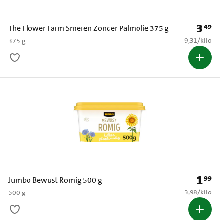
3
49
Prijs: 
The Flower Farm Smeren Zonder Palmolie 375 g
€ 9,31 per k
9,31
/
kilo
375 g
1
99
Prijs: 
Jumbo Bewust Romig 500 g
€ 3,98 per k
3,98
/
kilo
500 g