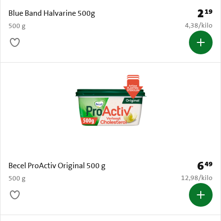
2
19
Prijs: 
Blue Band Halvarine 500g
€ 4,38 per k
4,38
/
kilo
500 g
6
49
Prijs: 
Becel ProActiv Original 500 g
€ 12,98 per k
12,98
/
kilo
500 g