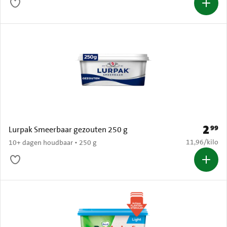
2
99
Prijs: 
Lurpak Smeerbaar gezouten 250 g
€ 11,96 per k
11,96
/
kilo
10+ dagen houdbaar • 250 g