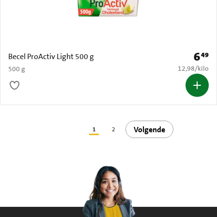
6
49
Prijs: 
Becel ProActiv Light 500 g
€ 12,98 per k
12,98
/
kilo
500 g
Volgende
1
2