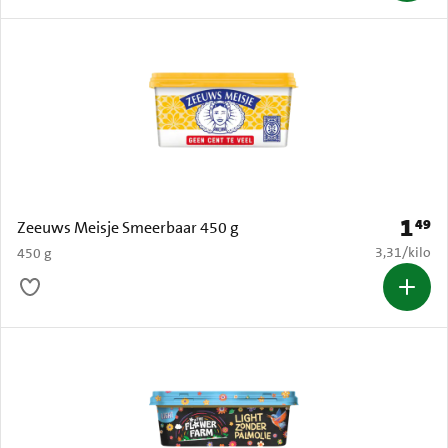
1
49
Prijs: 
Zeeuws Meisje Smeerbaar 450 g
€ 3,31 per k
3,31
/
kilo
450 g