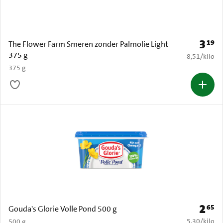
3
19
Prijs: 
The Flower Farm Smeren zonder Palmolie Light
375 g
€ 8,51 per k
8,51
/
kilo
375 g
2
65
Prijs: 
Gouda's Glorie Volle Pond 500 g
€ 5,30 per k
5,30
/
kilo
500 g