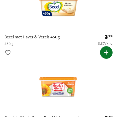
3
99
Prijs: 
Becel met Haver & Vezels 450g
€ 8,87 per k
8,87
/
kilo
450 g
29