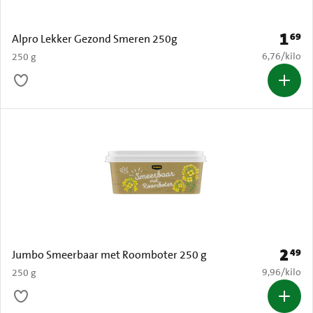
1
69
Prijs: 
Alpro Lekker Gezond Smeren 250g
€ 6,76 per k
6,76
/
kilo
250 g
2
49
Prijs: 
Jumbo Smeerbaar met Roomboter 250 g
€ 9,96 per k
9,96
/
kilo
250 g