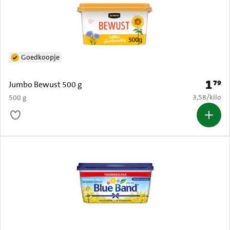
Goedkoopje
1
79
Prijs: 
Jumbo Bewust 500 g
€ 3,58 per k
3,58
/
kilo
500 g