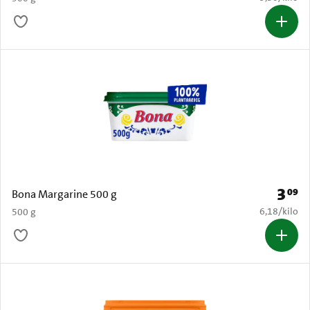
3
09
Prijs: 
Bona Margarine 500 g
€ 6,18 per k
6,18
/
kilo
500 g