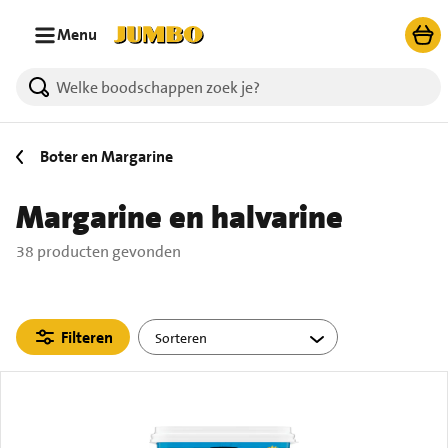
Ga naar zoeken
Ga naar hoofdinhoud
Menu
38 producten gevonden.
Boter en Margarine
Margarine en halvarine
38 producten gevonden
Filteren