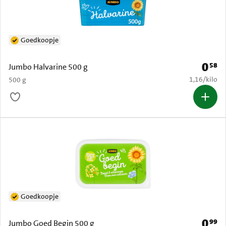
Goedkoopje
0
58
Prijs: 
Jumbo Halvarine 500 g
€ 1,16 per k
1,16
/
kilo
500 g
Goedkoopje
0
99
Prijs: 
Jumbo Goed Begin 500 g