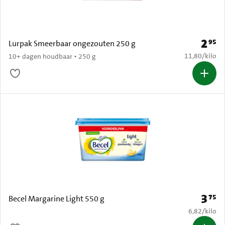
2
95
Prijs: 
Lurpak Smeerbaar ongezouten 250 g
€ 11,80 per k
11,80
/
kilo
10+ dagen houdbaar • 250 g
3
75
Prijs: 
Becel Margarine Light 550 g
€ 6,82 per k
6,82
/
kilo