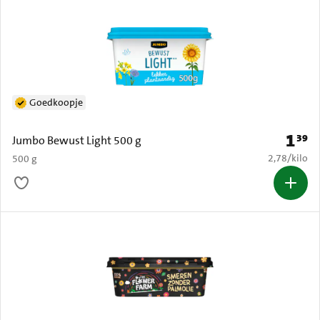
Goedkoopje
1
39
Prijs: 
Jumbo Bewust Light 500 g
€ 2,78 per k
2,78
/
kilo
500 g