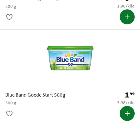
€ 1,98 per k
1,98
/
kilo
500 g
1
99
Prijs: 
Blue Band Goede Start 500g
€ 3,98 per k
3,98
/
kilo
500 g