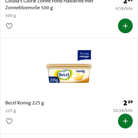
2
Prijs: 
Gouda's Glorie Zonne Pond Halvarine met
Zonnebloemolie 500 g
€ 4,58 per k
4,58
/
kilo
500 g
2
29
Prijs: 
Becel Romig 225 g
€ 10,18 per k
10,18
/
kilo
225 g