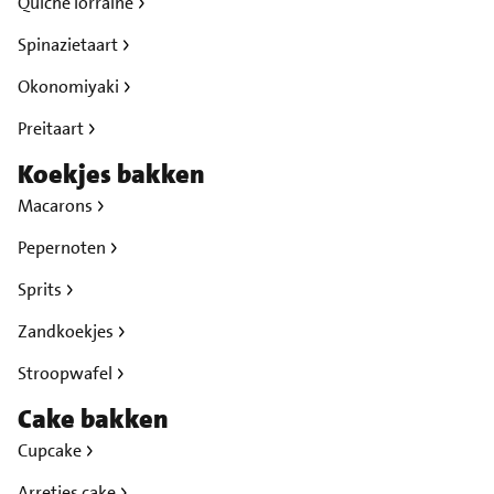
Quiche lorraine
Spinazietaart
Okonomiyaki
Preitaart
Koekjes bakken
Macarons
Pepernoten
Sprits
Zandkoekjes
Stroopwafel
Cake bakken
Cupcake
Arretjes cake