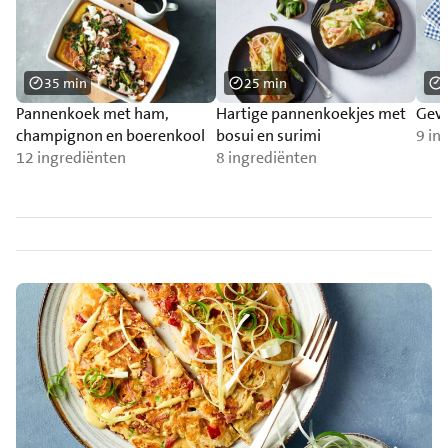
35 min
25 min
Pannenkoek met ham,
Hartige pannenkoekjes met
Gevu
champignon en boerenkool
bosui en surimi
9 in
12 ingrediënten
8 ingrediënten