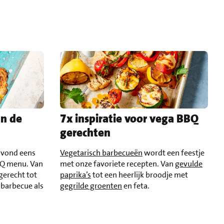
an de
7x inspiratie voor vega BBQ
gerechten
avond eens
Vegetarisch barbecueën
wordt een feestje
BBQ menu. Van
met onze favoriete recepten. Van
gevulde
gerecht tot
paprika’s
tot een heerlijk broodje met
barbecue als
gegrilde groenten
en feta.