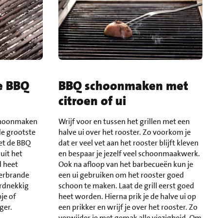
he BBQ
BBQ schoonmaken met
citroen of ui
schoonmaken
Wrijf voor en tussen het grillen met een
de grootste
halve ui over het rooster. Zo voorkom je
Zet de BBQ
dat er veel vet aan het rooster blijft kleven
uit het
en bespaar je jezelf veel schoonmaakwerk.
d heet
Ook na afloop van het barbecueën kun je
verbrande
een ui gebruiken om het rooster goed
ardnekkig
schoon te maken. Laat de grill eerst goed
pje of
heet worden. Hierna prik je de halve ui op
iger.
een prikker en wrijf je over het rooster. Zo
verwijder je met gemak alle viezigheid. Om