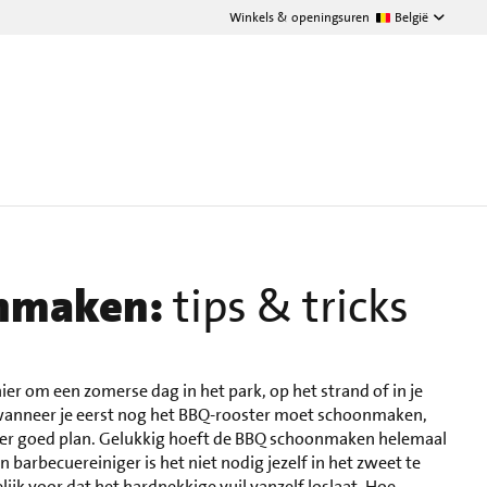
Winkels & openingsuren
België
nmaken:
tips & tricks
ier om een zomerse dag in het park, op het strand of in je
r wanneer je eerst nog het BBQ-rooster moet schoonmaken,
nder goed plan. Gelukkig hoeft de BBQ schoonmaken helemaal
en barbecuereiniger is het niet nodig jezelf in het zweet te
lijk voor dat het hardnekkige vuil vanzelf loslaat. Hoe