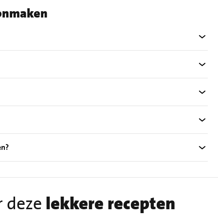
oonmaken
en?
r deze
lekkere recepten