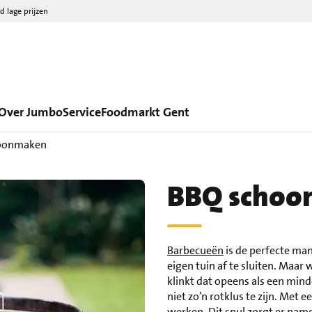
d lage prijzen
Over Jumbo
Service
Foodmarkt Gent
oonmaken
BBQ schoo
Barbecueën
is de perfecte man
eigen tuin af te sluiten. Maa
klinkt dat opeens als een mi
niet zo’n rotklus te zijn. Met e
werken. Dit spul zorgt er name