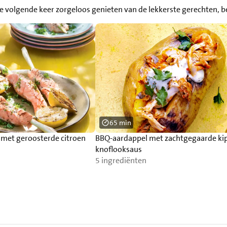
 volgende keer zorgeloos genieten van de lekkerste gerechten, be
65 min
 met geroosterde citroen
BBQ-aardappel met zachtgegaarde ki
knoflooksaus
5 ingrediënten