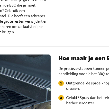
van de BBQ die je moet
? Gebruik een
tel. Die heeft een schraper
e grote resten verwijdert en
lharen om de laatste fijne
e krijgen.
Hoe maak je een 
De precieze stappen kunnen per
handleiding voor je het BBQ-
Ontgrendel de sproeiknop 
draaien.
Gelukt? Spray dan het rei
barbecuerooster.