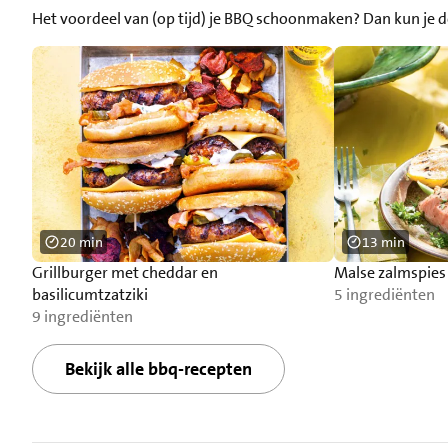
Het voordeel van (op tijd) je BBQ schoonmaken? Dan kun je de
20 min
13 min
Grillburger met cheddar en
Malse zalmspies
basilicumtzatziki
5 ingrediënten
9 ingrediënten
Bekijk alle bbq-recepten