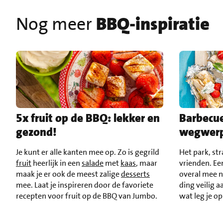
Nog meer
BBQ-inspiratie
5x fruit op de BBQ: lekker en
Barbecu
gezond!
wegwer
Je kunt er alle kanten mee op. Zo is gegrild
Het park, str
fruit
heerlijk in een
salade
met
kaas
, maar
vrienden. E
maak je er ook de meest zalige
desserts
overal mee n
mee. Laat je inspireren door de favoriete
ding veilig a
recepten voor fruit op de BBQ van Jumbo.
wat leg je o