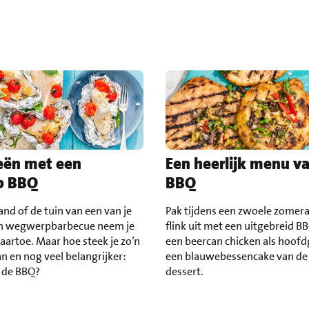
eën met een
Een heerlijk menu v
p BBQ
BBQ
and of de tuin van een van je
Pak tijdens een zwoele zomer
en wegwerpbarbecue neem je
flink uit met een uitgebreid 
aartoe. Maar hoe steek je zo’n
een beercan chicken als hoofd
an en nog veel belangrijker:
een blauwebessencake van de 
p de BBQ?
dessert.