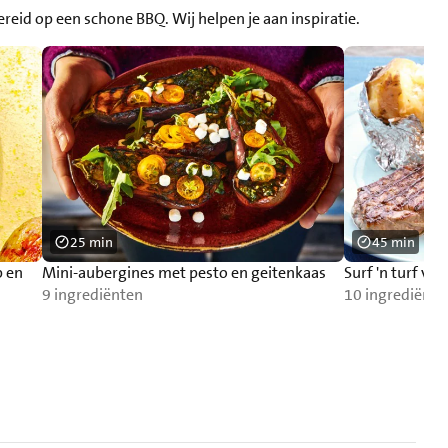
reid op een schone BBQ. Wij helpen je aan inspiratie.
25 min
45 min
p en
Mini-aubergines met pesto en geitenkaas
Surf 'n turf van 
9 ingrediënten
10 ingrediënte