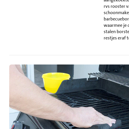
rvs rooster 
schoonmaken
barbecuebors
waarmee je d
stalen borste
restjes eraf t