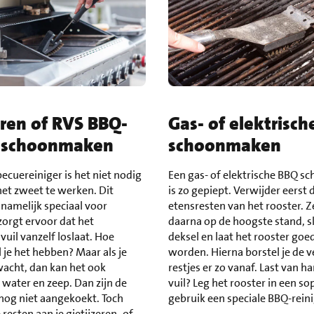
eren of RVS BBQ-
Gas- of elektrisc
r schoonmaken
schoonmaken
ecuereiniger is het niet nodig
Een gas- of elektrische BBQ 
het zweet te werken. Dit
is zo gepiept. Verwijder eerst 
 namelijk speciaal voor
etensresten van het rooster. 
orgt ervoor dat het
daarna op de hoogste stand, sl
vuil vanzelf loslaat. Hoe
deksel en laat het rooster goe
 je het hebben? Maar als je
worden. Hierna borstel je de 
 wacht, dan kan het ook
restjes er zo vanaf. Last van h
ater en zeep. Dan zijn de
vuil? Leg het rooster in een so
nog niet aangekoekt. Toch
gebruik een speciale BBQ-rein
resten aan je gietijzeren- of