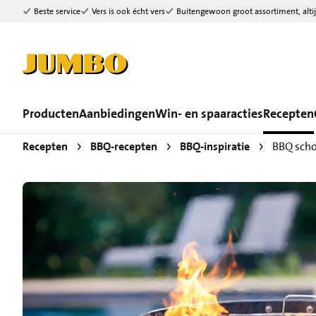
Beste service
Vers is ook écht vers
Buitengewoon groot assortiment, altij
Ga naar zoeken
Ga naar hoofdinhoud
Producten
Aanbiedingen
Win- en spaaracties
Recepten
Recepten
BBQ-recepten
BBQ-inspiratie
BBQ sch