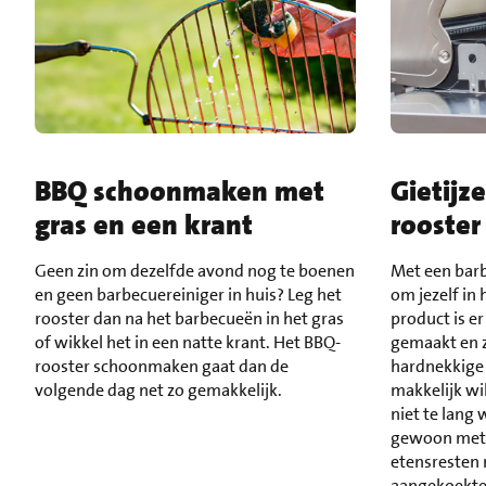
BBQ schoonmaken met
Gietijz
gras en een krant
rooste
Geen zin om dezelfde avond nog te boenen
Met een barb
en geen barbecuereiniger in huis? Leg het
om jezelf in 
rooster dan na het barbecueën in het gras
product is er
of wikkel het in een natte krant. Het BBQ-
gemaakt en z
rooster schoonmaken gaat dan de
hardnekkige 
volgende dag net zo gemakkelijk.
makkelijk wil
niet te lang
gewoon met w
etensresten 
aangekoekte 