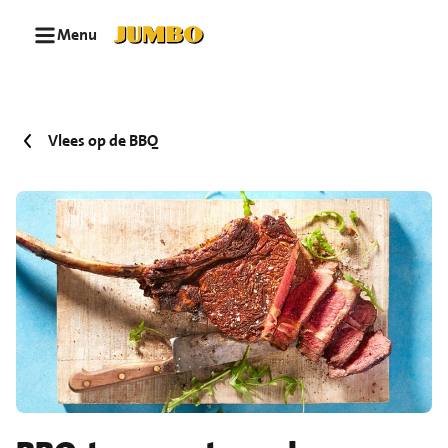
Ga naar zoeken
Ga naar hoofdinhoud
Menu
Vlees op de BBQ