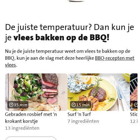
De juiste temperatuur? Dan kun je
je
vlees bakken op de BBQ!
Nu je de juiste temperatuur weet om vlees te bakken op de
BBQ, kun je aan de slag met deze heerlijke
BBQ-recepten met
vlees
.
35 min
15 min
Gebraden rosbief met 'n
Surf 'n Turf
Stic
krokant korstje
7 ingrediënten
12 i
13 ingrediënten