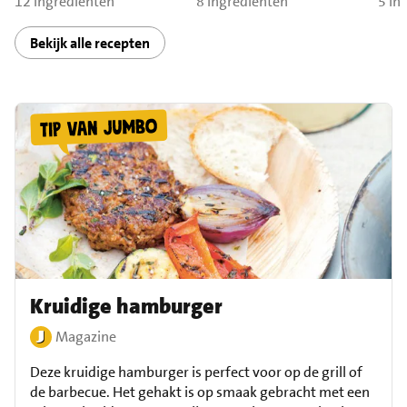
12 ingrediënten
8 ingrediënten
5 in
Bekijk alle recepten
Kruidige hamburger
Magazine
Deze kruidige hamburger is perfect voor op de grill of
de barbecue. Het gehakt is op smaak gebracht met een