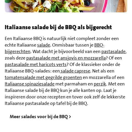
Italiaanse salade bij de BBQ als bijgerecht
Een Italiaanse BBQ is natuurlijk niet compleet zonder een
echte Italiaanse
salade
. Onmisbaar tussen je
BBQ-
bijgerechten
. Wat dacht je bijvoorbeeld van een
pastasalade
,
zoals deze
pastasalade met ansjovis en mozzarella
? Of een
pastasalade met haricots verts
? Of de klassieker onder de
Italiaanse BBQ-salades: een
salade caprese
. Net als een
tomatensalade met gegrilde groenten
en mozzarella of een
Italiaanse spinaziesalade
met parmaham en
perzik
. Met een
Italiaanse salade bij de BBQ kun je alle kanten op. Laat je
inspireren door onze recepten en tover ook zelf de lekkerste
Italiaanse pastasalade op tafel bij de BBQ.
Meer salades voor bij de BBQ >