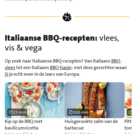
Italiaanse BBQ-recepten:
vlees,
vis & vega
Op zoek naar Italiaanse BBQ-recepten? Van Italiaans
BBQ-
vlees
tot een Italiaans
BBQ-hapje
: met deze gerechten waan
jij je echt even in de laars van Europa.
15 min
100 min
Kip op de BBQ met
Huisgerookte zalm van de
Pitt
basilicumricotta
barbecue
tom