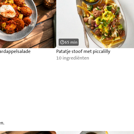
65 min
aardappelsalade
Patatje stoof met piccalilly
10 ingrediënten
en.