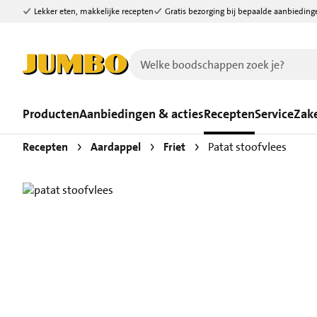
Lekker eten, makkelijke recepten
Gratis bezorging bij bepaalde aanbieding
Ga naar zoeken
Ga naar hoofdinhoud
Producten
Aanbiedingen & acties
Recepten
Service
Zake
Recepten
Aardappel
Friet
Patat stoofvlees