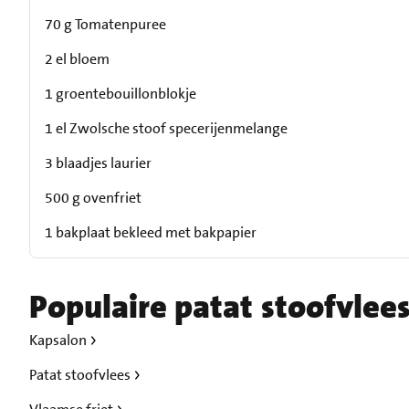
70 g Tomatenpuree
2 el bloem
1 groentebouillonblokje
1 el Zwolsche stoof specerijenmelange
3 blaadjes laurier
500 g ovenfriet
1 bakplaat bekleed met bakpapier
Populaire patat stoofvlee
Kapsalon
Patat stoofvlees