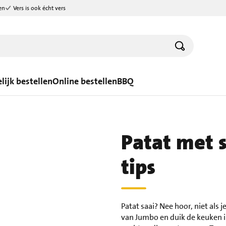
en
Vers is ook écht vers
lijk bestellen
Online bestellen
BBQ
Patat met 
tips
Patat saai? Nee hoor, niet als j
van Jumbo en duik de keuken in