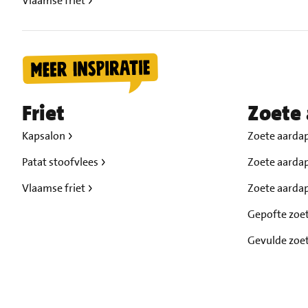
Vlaamse friet
Friet
Zoete 
Kapsalon
Zoete aardap
Patat stoofvlees
Zoete aarda
Vlaamse friet
Zoete aarda
Gepofte zoe
Gevulde zoe