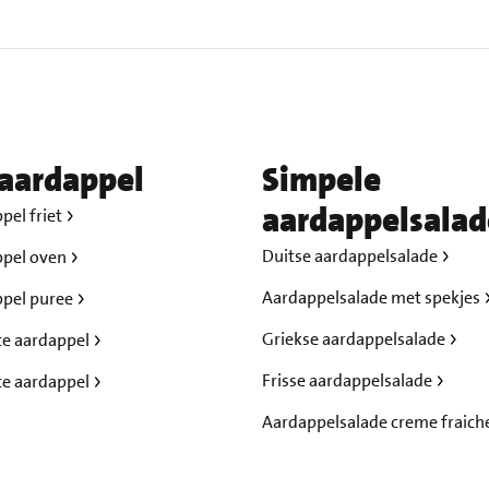
aardappel
Simpele
aardappelsalad
pel friet
Duitse aardappelsalade
ppel oven
Aardappelsalade met spekjes
ppel puree
Griekse aardappelsalade
te aardappel
Frisse aardappelsalade
te aardappel
Aardappelsalade creme fraich