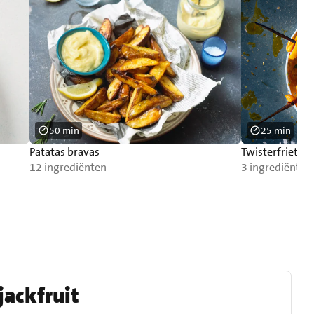
50 min
25 min
Patatas bravas
Twisterfriet op
12 ingrediënten
3 ingrediënten
jackfruit