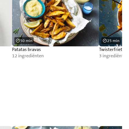
50 min
25 min
Patatas bravas
Twisterfriet op
12 ingrediënten
3 ingrediënten