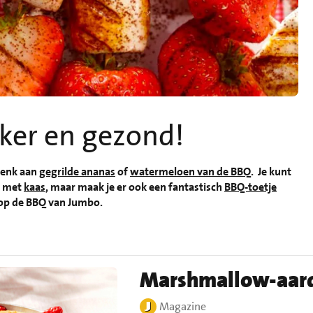
ker en gezond!
 Denk aan
gegrilde ananas
of
watermeloen van de BBQ
. Je kunt
de met
kaas
, maar maak je er ook een fantastisch
BBQ-toetje
t op de BBQ van Jumbo.
Marshmallow-aard
Magazine