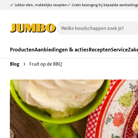
Lekker eten, makkelijke recepten
Gratis bezorging bij bepaalde aanbieding
Ga naar zoeken
Ga naar hoofdinhoud
Producten
Aanbiedingen & acties
Recepten
Service
Zake
Blog
Fruit op de BBQ