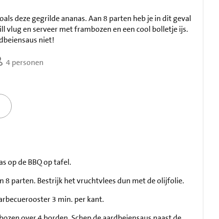
zoals deze gegrilde ananas. Aan 8 parten heb je in dit geval
ill vlug en serveer met frambozen en een cool bolletje ijs.
dbeiensaus niet!
4 personen
as op de BBQ op tafel.
 8 parten. Bestrijk het vruchtvlees dun met de olijfolie.
arbecuerooster 3 min. per kant.
bozen over 4 borden. Schep de aardbeiensaus naast de