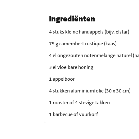
Ingrediënten
4 stuks kleine handappels (bijv. elstar)
75 g camembert rustique (kaas)
4 el ongezouten notenmelange naturel (ba
3 el vloeibare honing
1 appelboor
4 stukken aluminiumfolie (30 x 30 cm)
1 rooster of 4 stevige takken
1 barbecue of vuurkorf