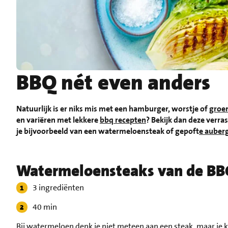
BBQ nét even anders
Natuurlijk is er niks mis met een hamburger, worstje of
groen
en variëren met lekkere
bbq recepten
? Bekijk dan deze verra
je bijvoorbeeld van een watermeloensteak of gepoft
e auber
Watermeloensteaks van de B
3 ingrediënten
40 min
Bij watermeloen denk je niet meteen aan een steak, maar je 