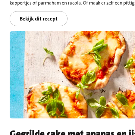
kappertjes of parmaham en rucola. Of maak er zelf een pittig
Bekijk dit recept
Gegrilde cake met ananas en ij