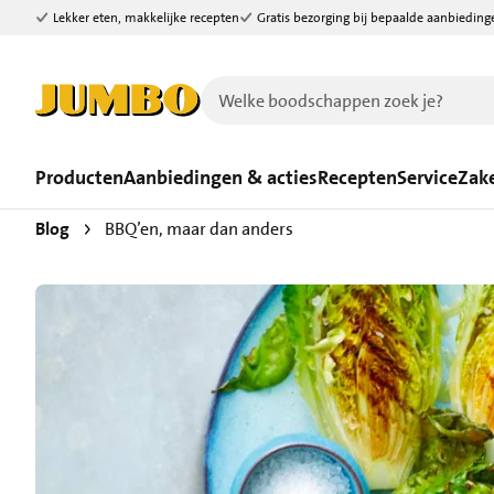
Lekker eten, makkelijke recepten
Gratis bezorging bij bepaalde aanbieding
Ga naar zoeken
Ga naar hoofdinhoud
Producten
Aanbiedingen & acties
Recepten
Service
Zake
Blog
BBQ’en, maar dan anders