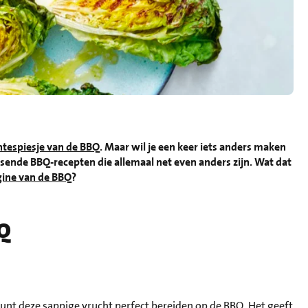
tespiesje van de BBQ
. Maar wil je een keer iets anders maken
ssende BBQ-recepten die allemaal net even anders zijn. Wat dat
gine van de BBQ
?
BQ
kunt deze sappige vrucht perfect bereiden op de BBQ. Het geeft