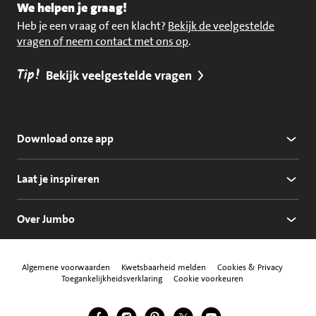
We helpen je graag!
Heb je een vraag of een klacht?
Bekijk de veelgestelde
vragen of neem contact met ons op
.
Tip!
Bekijk veelgestelde vragen
Download onze app
Laat je inspireren
Over Jumbo
Algemene voorwaarden
Kwetsbaarheid melden
Cookies & Privacy
Toegankelijkheidsverklaring
Cookie voorkeuren
Jumbo Facebook
Jumbo Instagram
Jumbo Pinterest
Jumbo Twitter
Jumbo YouTube
Volg ons