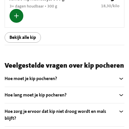
€ 18,30 per kilo
18,30
/
kilo
3+ dagen houdbaar • 300 g
Bekijk alle kip
Veelgestelde vragen over kip pocheren
Hoe moet je kip pocheren?
Hoe lang moet je kip pocheren?
Hoe zorg je ervoor dat kip niet droog wordt en mals
blijft?