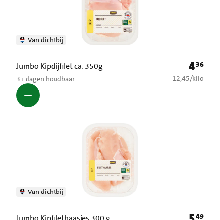
Van dichtbij
4
36
Prijs: € 4
Jumbo Kipdijfilet ca. 350g
€ 12,45 per kilo
12,45
/
kilo
3+ dagen houdbaar
Van dichtbij
5
49
Prijs: € 5
Jumbo Kipfilethaasjes 300 g