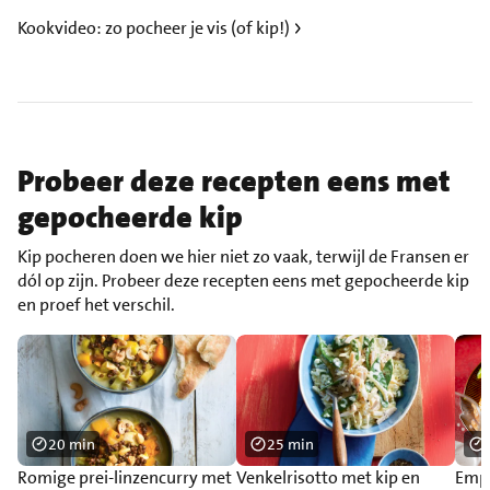
Kookvideo: zo pocheer je vis (of kip!)
Probeer deze recepten eens met
gepocheerde kip
Kip pocheren doen we hier niet zo vaak, terwijl de Fransen er
dól op zijn. Probeer deze recepten eens met gepocheerde kip
en proef het verschil.
20 min
25 min
Romige prei-linzencurry met
Venkelrisotto met kip en
Empa