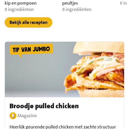
kip en pompoen
peultjes
8 in
8 ingrediënten
8 ingrediënten
Bekijk alle recepten
Broodje pulled chicken
Magazine
Heerlijk geurende pulled chicken met zachte structuur