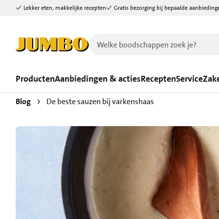
Lekker eten, makkelijke recepten
Gratis bezorging bij bepaalde aanbieding
Ga naar zoeken
Ga naar hoofdinhoud
Producten
Aanbiedingen & acties
Recepten
Service
Zake
Blog
De beste sauzen bij varkenshaas