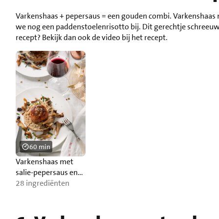
Varkenshaas + pepersaus = een gouden combi. Varkenshaas me
we nog een paddenstoelenrisotto bij. Dit gerechtje schreeuwt
recept? Bekijk dan ook de video bij het recept.
60 min
Varkenshaas met
salie-pepersaus en
risotto
28 ingrediënten