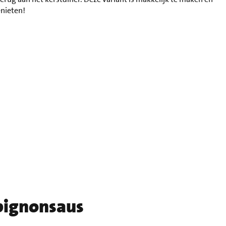
enieten!
pignonsaus