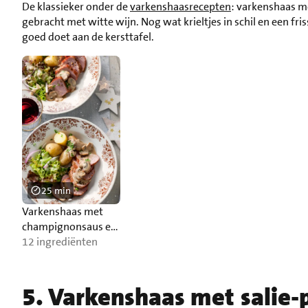
De klassieker onder de
varkenshaasrecepten
: varkenshaas m
gebracht met witte wijn. Nog wat krieltjes in schil en een fri
goed doet aan de kersttafel.
25 min
Varkenshaas met
champignonsaus en
krieltjes
12 ingrediënten
5. Varkenshaas met salie-