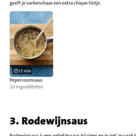
geeft je varkenshaas een extra chique tintje.
15 min
Peperroomsaus
10 ingrediënten
3. Rodewijnsaus
Rodewijnsaus is een geliefde saus bij vlees en je ziet 'm vaak