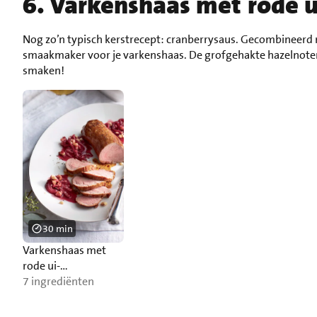
6. Varkenshaas met rode u
Nog zo’n typisch kerstrecept: cranberrysaus. Gecombineerd 
smaakmaker voor je varkenshaas. De grofgehakte hazelnoten a
smaken!
30 min
Varkenshaas met
rode ui-
cranberrysaus en
7 ingrediënten
hazelnoten