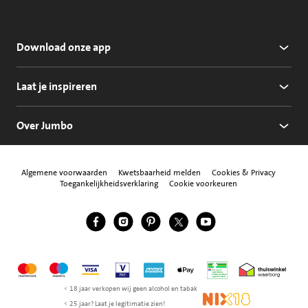
Download onze app
Laat je inspireren
Over Jumbo
Algemene voorwaarden
Kwetsbaarheid melden
Cookies & Privacy
Toegankelijkheidsverklaring
Cookie voorkeuren
Jumbo Facebook
Jumbo Instagram
Jumbo Pinterest
Jumbo Twitter
Jumbo YouTube
Volg ons
Mastercard
Maestro
Visa
Vpay
American Express
Apple Pay
Aanbiedersmedicijne
Thuiswinkel w
< 18 jaar verkopen wij geen alcohol en tabak
NIX18
< 25 jaar? Laat je legitimatie zien!