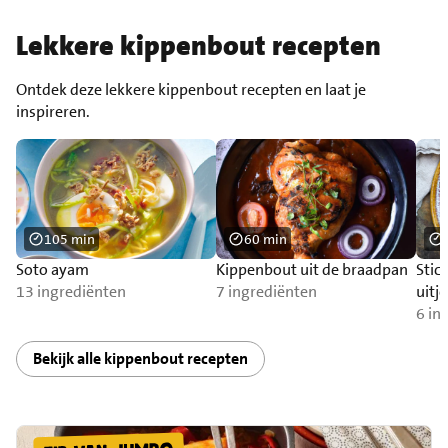
Lekkere kippenbout recepten
Ontdek deze lekkere kippenbout recepten en laat je
inspireren.
105 min
60 min
Soto ayam
Kippenbout uit de braadpan
Stic
13 ingrediënten
7 ingrediënten
uitje
6 in
Bekijk alle kippenbout recepten