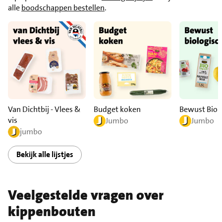
alle
boodschappen bestellen
.
Van Dichtbij - Vlees &
Budget koken
Bewust Biol
vis
Jumbo
Jumbo
jumbo
Bekijk alle lijstjes
Veelgestelde vragen over
kippenbouten