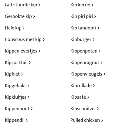
Gefrituurde kip
Kip kerrie
Gerookte kip
Kip piri piri
Hele kip
Kip tandoori
Couscous met kip
Kipburger
Kippenlevertjes
Kippenpoten
Kipcocktail
Kippenragout
Kipfilet
Kippenvleugels
Kipgehakt
Kiprollade
Kipkluifjes
Kipsaté
Kippenbout
Kipschnitzel
Kippendij
Pulled chicken