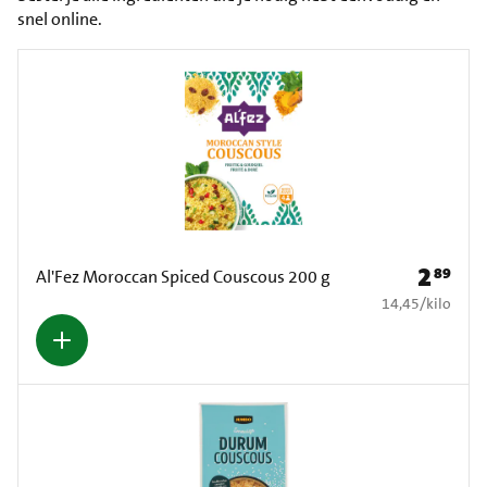
snel online.
2
89
Prijs: € 2
Al'Fez Moroccan Spiced Couscous 200 g
€ 14,45 per kilo
14,45
/
kilo