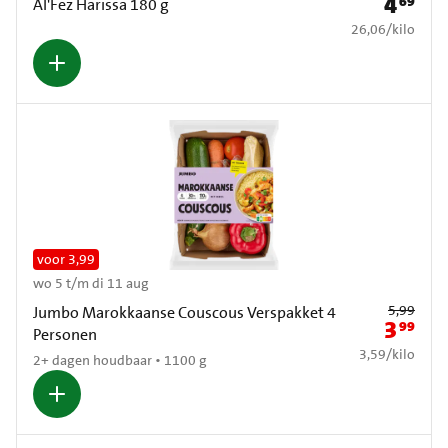
4
69
Prijs: € 4
Al'Fez Harissa 180 g
€ 26,06 per kilo
26,06
/
kilo
voor 3,99
wo 5 t/m di 11 aug
Oude prijs: € 5
5,99
Jumbo Marokkaanse Couscous Verspakket 4
3
99
Nieuwe pr
Personen
€ 3,59 per kilo
3,59
/
kilo
2+ dagen houdbaar • 1100 g