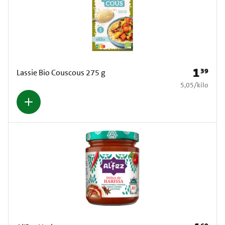
1
39
Prijs: € 1
Lassie Bio Couscous 275 g
€ 5,05 per kilo
5,05
/
kilo