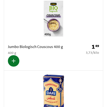
1
49
Prijs: € 1
Jumbo Biologisch Couscous 400 g
€ 3,73 per kilo
3,73
/
kilo
400 g