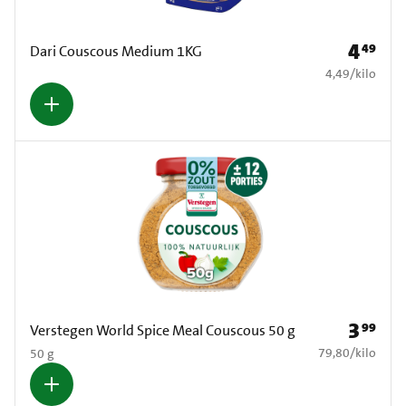
4
49
Prijs: € 4
Dari Couscous Medium 1KG
€ 4,49 per kilo
4,49
/
kilo
3
99
Prijs: € 3
Verstegen World Spice Meal Couscous 50 g
€ 79,80 per kilo
79,80
/
kilo
50 g