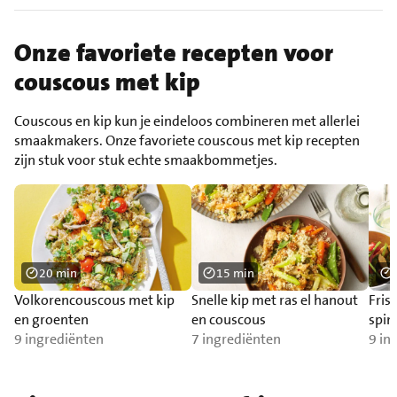
Onze favoriete recepten voor
couscous met kip
Couscous en kip kun je eindeloos combineren met allerlei
smaakmakers. Onze favoriete couscous met kip recepten
zijn stuk voor stuk echte smaakbommetjes.
20 min
15 min
Volkorencouscous met kip
Snelle kip met ras el hanout
Fris
en groenten
en couscous
spin
9 ingrediënten
7 ingrediënten
9 in