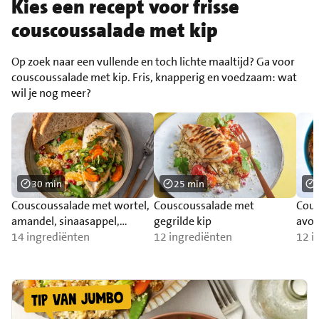
Kies een recept voor frisse
couscoussalade met kip
Op zoek naar een vullende en toch lichte maaltijd? Ga voor
couscoussalade met kip. Fris, knapperig en voedzaam: wat
wil je nog meer?
30 min
25 min
Couscoussalade met wortel,
Couscoussalade met
Cous
amandel, sinaasappel,
gegrilde kip
avo
gegrilde kip en brood
14 ingrediënten
12 ingrediënten
12 i