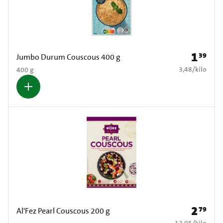
1
39
Prijs: € 1
Jumbo Durum Couscous 400 g
€ 3,48 per kilo
3,48
/
kilo
400 g
2
79
Prijs: € 2
Al'Fez Pearl Couscous 200 g
€ 13,95 per kilo
13,95
/
kilo