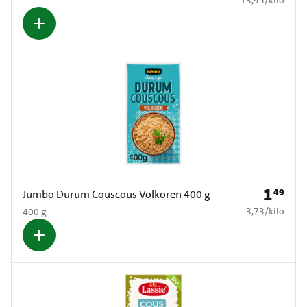
1
49
Prijs: € 1
Jumbo Durum Couscous Volkoren 400 g
€ 3,73 per kilo
3,73
/
kilo
400 g