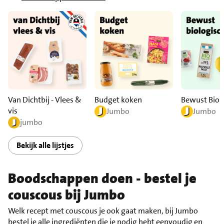
Van Dichtbij - Vlees &
Budget koken
Bewust Biol
vis
Jumbo
Jumbo
jumbo
Bekijk alle lijstjes
Boodschappen doen - bestel je
couscous bij Jumbo
Welk recept met couscous je ook gaat maken, bij Jumbo
bestel je alle ingrediënten die je nodig hebt eenvoudig en