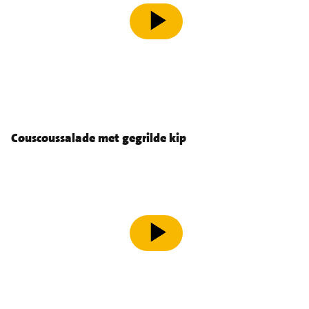
speel video af
Couscoussalade met gegrilde kip
speel video af