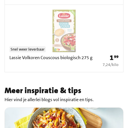
Snel weer leverbaar
1
99
Prijs: € 1
Lassie Volkoren Couscous biologisch 275 g
€ 7,24 per kilo
7,24
/
kilo
Meer inspiratie & tips
Hier vind je allerlei blogs vol inspiratie en tips.