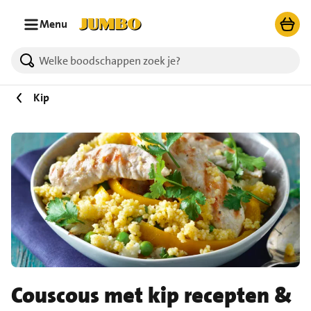
Ga naar zoeken
Ga naar hoofdinhoud
Menu
Kip
Couscous met kip recepten &