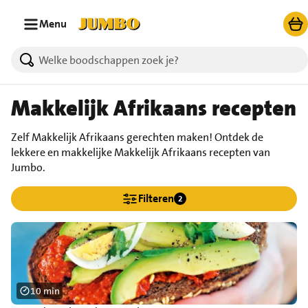
Ga naar zoeken
Ga naar hoofdinhoud
Menu
Makkelijk Afrikaans recepten
Zelf Makkelijk Afrikaans gerechten maken! Ontdek de
lekkere en makkelijke Makkelijk Afrikaans recepten van
Jumbo.
Filteren
2
10 min