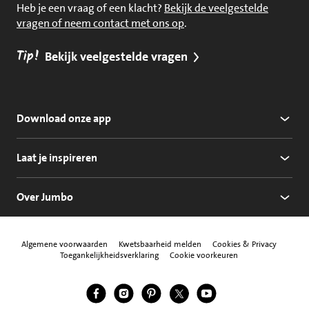
Heb je een vraag of een klacht?
Bekijk de veelgestelde
vragen of neem contact met ons op
.
Tip!
Bekijk veelgestelde vragen
Download onze app
Laat je inspireren
Over Jumbo
Algemene voorwaarden
Kwetsbaarheid melden
Cookies & Privacy
Toegankelijkheidsverklaring
Cookie voorkeuren
Jumbo Facebook
Jumbo Instagram
Jumbo Pinterest
Jumbo Twitter
Jumbo YouTube
Volg ons