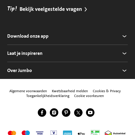
Tip!
Bekijk veelgestelde vragen
Download onze app
Laat je inspireren
Over Jumbo
Algemene voorwaarden
Kwetsbaarheid melden
Cookies & Privacy
Toegankelijkheidsverklaring
Cookie voorkeuren
Jumbo Facebook
Jumbo Instagram
Jumbo Pinterest
Jumbo Twitter
Jumbo YouTube
Volg ons
Mastercard
Maestro
Visa
Vpay
American Express
Apple Pay
Aanbiedersmedicijne
Thuiswinkel w