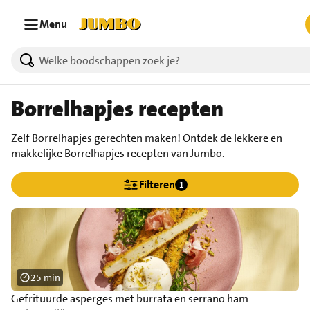
Ga naar zoeken
Ga naar hoofdinhoud
Menu
Borrelhapjes recepten
Zelf Borrelhapjes gerechten maken! Ontdek de lekkere en
makkelijke Borrelhapjes recepten van Jumbo.
Filteren
1
25 min
Gefrituurde asperges met burrata en serrano ham