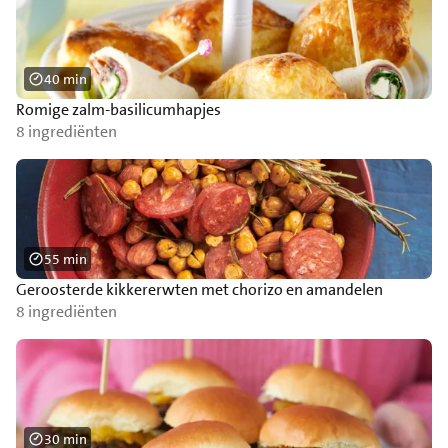
40 min
Romige zalm-basilicumhapjes
8 ingrediënten
55 min
Geroosterde kikkererwten met chorizo en amandelen
8 ingrediënten
30 min