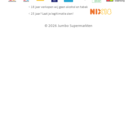
< 18 jaar verkopen wij geen alcohol en tabak
NIX18
< 25 jaar? Laat je legitimatie zien!
© 2026 Jumbo Supermarkten