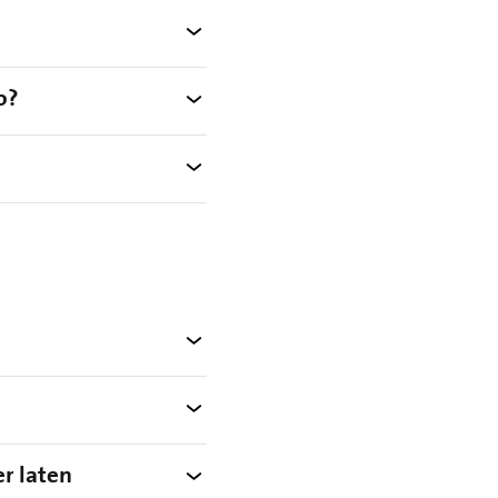
o?
r laten