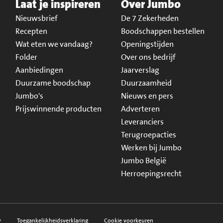
Laat je inspireren
Over Jumbo
Nieuwsbrief
De 7 Zekerheden
Recepten
Boodschappen bestellen
Wat eten we vandaag?
Openingstijden
Folder
Over ons bedrijf
Aanbiedingen
Jaarverslag
Duurzame boodschap
Duurzaamheid
Jumbo's
Nieuws en pers
Prijswinnende producten
Adverteren
Leveranciers
Terugroepacties
Werken bij Jumbo
Jumbo België
Herroepingsrecht
y
Toegankelijkheidsverklaring
Cookie voorkeuren