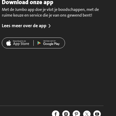
Download onze app
Met de Jumbo app doe je vlot je boodschappen, met de
ruime keuze en service die je van ons gewend bent!
Lees meer over de app
Jumbo Facebook
Jumbo Instagram
Jumbo Pinterest
Jumbo Twitter
Jumbo YouT
Volg ons