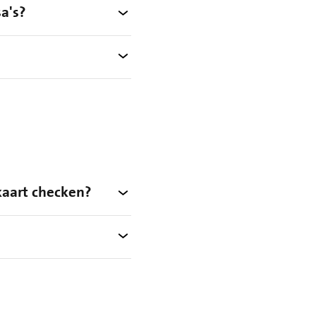
a's?
kaart checken?