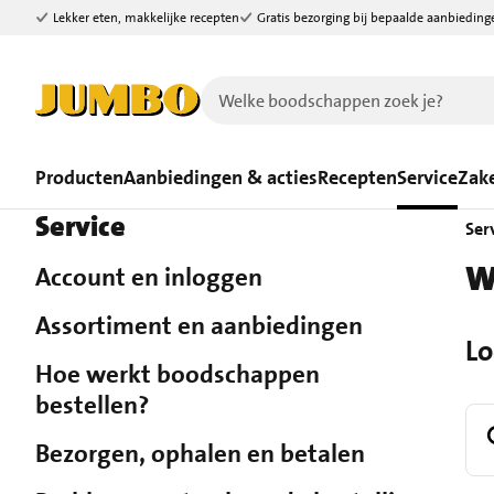
Lekker eten, makkelijke recepten
Gratis bezorging bij bepaalde aanbieding
Ga naar zoeken
Ga naar hoofdinhoud
Producten
Aanbiedingen & acties
Recepten
Service
Zake
Service
Ser
W
Account en inloggen
Assortiment en aanbiedingen
Lo
Hoe werkt boodschappen
bestellen?
Bezorgen, ophalen en betalen