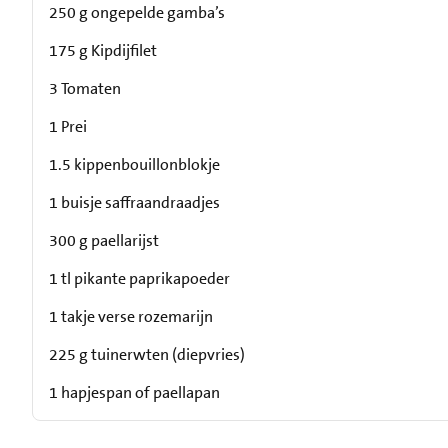
250 g ongepelde gamba’s
175 g Kipdijfilet
3 Tomaten
1 Prei
1.5 kippenbouillonblokje
1 buisje saffraandraadjes
300 g paellarijst
1 tl pikante paprikapoeder
1 takje verse rozemarijn
225 g tuinerwten (diepvries)
1 hapjespan of paellapan