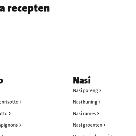
na recepten
o
Nasi
Nasi goreng
enrisotto
Nasi kuning
otto
Nasi rames
mpignons
Nasi groenten