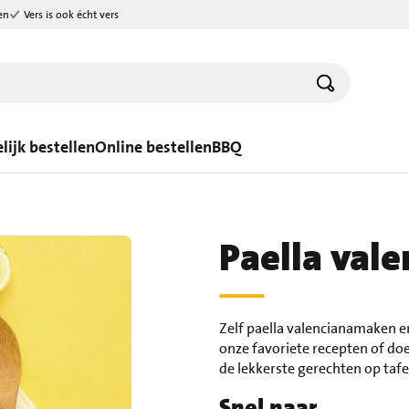
en
Vers is ook écht vers
lijk bestellen
Online bestellen
BBQ
Paella vale
Zelf paella valencianamaken e
onze favoriete recepten of doe
de lekkerste gerechten op tafe
Snel naar