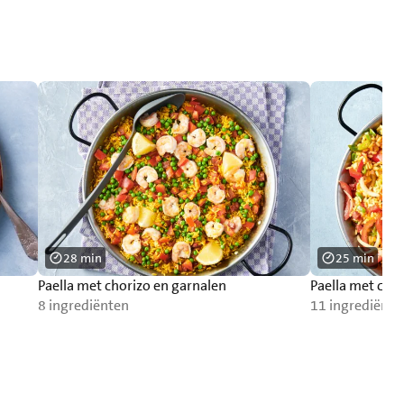
28 min
25 min
Paella met chorizo en garnalen
Paella met cho
8 ingrediënten
11 ingrediënte