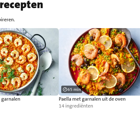
 recepten
pireren.
65 min
n garnalen
Paella met garnalen uit de oven
14 ingrediënten