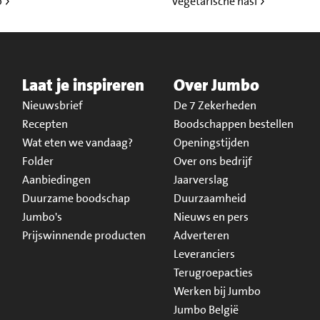
o
Vegetarische nasi
Laat je inspireren
Over Jumbo
Nieuwsbrief
De 7 Zekerheden
Recepten
Boodschappen bestellen
Wat eten we vandaag?
Openingstijden
Folder
Over ons bedrijf
Aanbiedingen
Jaarverslag
Duurzame boodschap
Duurzaamheid
Jumbo's
Nieuws en pers
Prijswinnende producten
Adverteren
Leveranciers
Terugroepacties
Werken bij Jumbo
Jumbo België