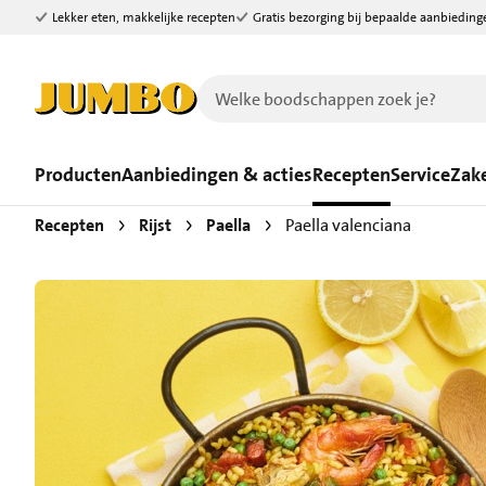
Lekker eten, makkelijke recepten
Gratis bezorging bij bepaalde aanbieding
Ga naar zoeken
Ga naar hoofdinhoud
Producten
Aanbiedingen & acties
Recepten
Service
Zake
Recepten
Rijst
Paella
Paella valenciana