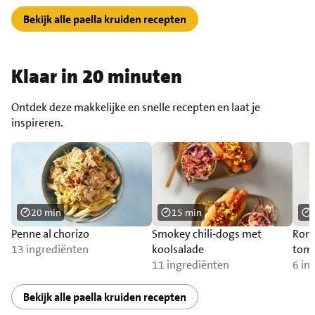
Bekijk alle paella kruiden recepten
Klaar in 20 minuten
Ontdek deze makkelijke en snelle recepten en laat je
inspireren.
20 min
15 min
Penne al chorizo
Smokey chili-dogs met
Rom
13 ingrediënten
koolsalade
toma
11 ingrediënten
6 in
Bekijk alle paella kruiden recepten