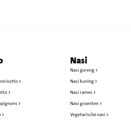
o
Nasi
Nasi goreng
enrisotto
Nasi kuning
otto
Nasi rames
mpignons
Nasi groenten
o
Vegetarische nasi