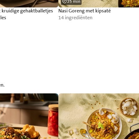
25 min
kruidige gehaktballetjes
Nasi Goreng met kipsaté
les
14 ingrediënten
en.