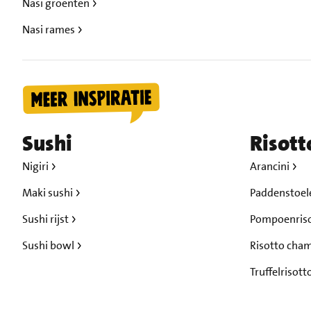
Nasi groenten
Nasi rames
Sushi
Risott
Nigiri
Arancini
Maki sushi
Paddenstoel
Sushi rijst
Pompoenris
Sushi bowl
Risotto cha
Truffelrisott