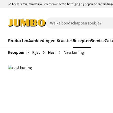
Lekker eten, makkelijke recepten
Gratis bezorging bij bepaalde aanbieding
Ga naar zoeken
Ga naar hoofdinhoud
Producten
Aanbiedingen & acties
Recepten
Service
Zake
Recepten
Rijst
Nasi
Nasi kuning