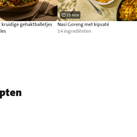
25 min
kruidige gehaktballetjes
Nasi Goreng met kipsaté
les
14 ingrediënten
epten