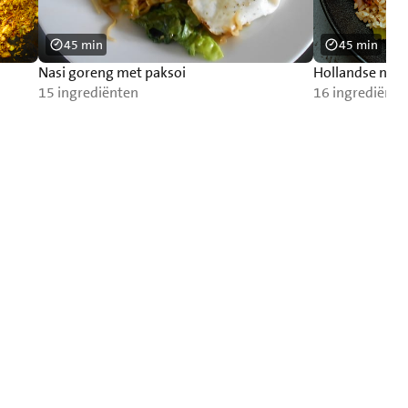
45 min
45 min
Nasi goreng met paksoi
Hollandse nasi
15 ingrediënten
16 ingrediënte