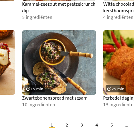
Karamel-zeezout met pretzelcrunch
Witte chocola
dip
kerstboomspri
5 ingrediënten
4 ingrediënten
15 min
25 min
Zwartebonenspread met sesam
Perkedel dagi
10 ingrediënten
13 ingrediënte
1
2
3
4
5
...