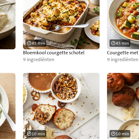
45 min
45 min
Bloemkool courgette schotel
Courgette met
9 ingrediënten
9 ingrediënten
10 min
10 min