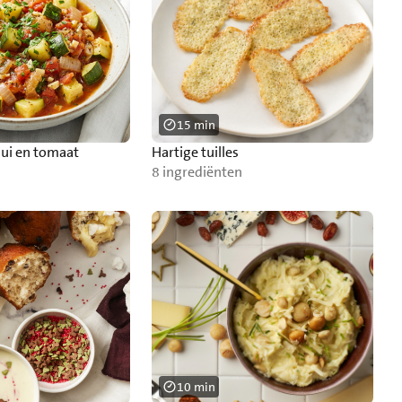
15 min
 ui en tomaat
Hartige tuilles
8 ingrediënten
10 min