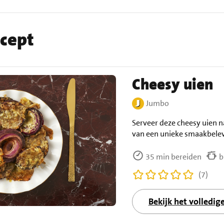
ecept
Cheesy uien
Jumbo
Serveer deze cheesy uien 
van een unieke smaakbelev
35 min bereiden
b
(7)
Bekijk het volledig