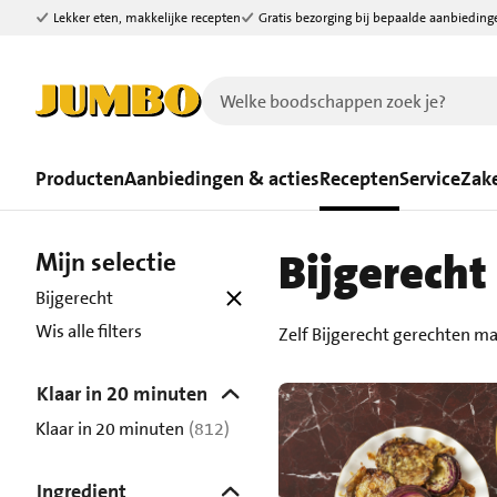
Lekker eten, makkelijke recepten
Gratis bezorging bij bepaalde aanbieding
Ga naar zoeken
Ga naar hoofdinhoud
Producten
Aanbiedingen & acties
Recepten
Service
Zake
Bijgerecht
Mijn selectie
Bijgerecht
Wis alle filters
Zelf Bijgerecht gerechten m
Klaar in 20 minuten
Klaar in 20 minuten
(812)
Ingredient