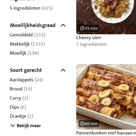
5 ingrediënten
(425)
Moeilijkheidsgraad
35 min
Gemiddeld
(252)
Cheesy uien
Makkelijk
(1331)
5 ingrediënten
Moeilijk
(198)
Soort gerecht
Aardappels
(24)
Brood
(10)
Curry
(2)
Dips
(6)
Drankje
(1)
60 min
Bekijk meer
Pannenkoeken met banaan 