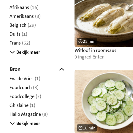
Afrikaans
(16)
Amerikaans
(8)
Belgisch
(29)
Duits
(1)
25 min
Frans
(62)
Witloof in roomsaus
Bekijk meer
9 ingrediënten
Bron
Eva de Vries
(1)
Foodcoach
(3)
Foodcollege
(3)
Ghislaine
(1)
Hallo Magazine
(8)
Bekijk meer
10 min