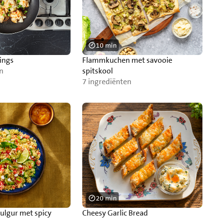
10 min
ings
Flammkuchen met savooie
n
spitskool
7 ingrediënten
20 min
ulgur met spicy
Cheesy Garlic Bread