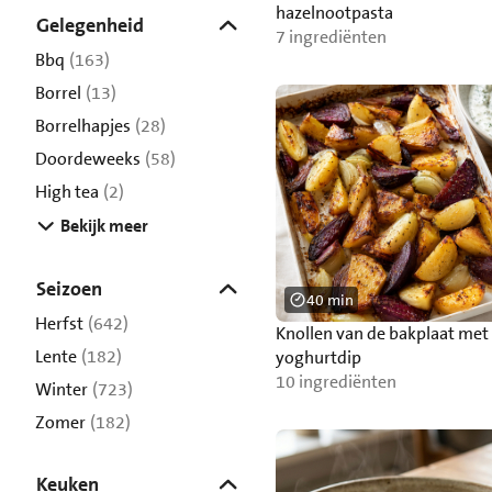
hazelnootpasta
Gelegenheid
7 ingrediënten
Bbq
(163)
Borrel
(13)
Borrelhapjes
(28)
Doordeweeks
(58)
High tea
(2)
Bekijk meer
Seizoen
40 min
Herfst
(642)
Knollen van de bakplaat met 
Lente
(182)
yoghurtdip
10 ingrediënten
Winter
(723)
Zomer
(182)
Keuken