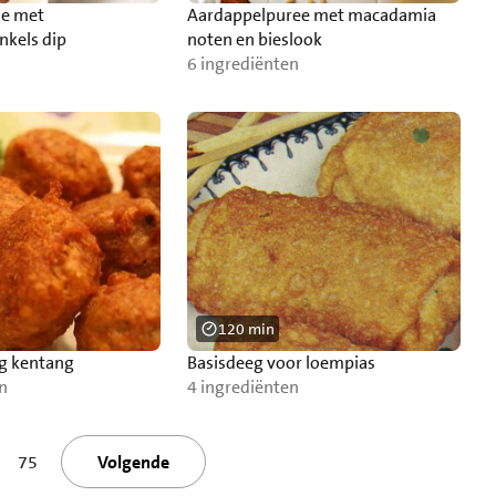
de met
Aardappelpuree met macadamia
nkels dip
noten en bieslook
6 ingrediënten
120 min
ng kentang
Basisdeeg voor loempias
n
4 ingrediënten
75
Volgende