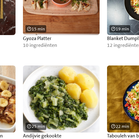
15 min
19 min
Gyoza Platter
Blanket Dumpl
10 ingrediënten
12 ingrediënte
25 min
22 min
en
Andijvie gekookte
Tabouleh van b