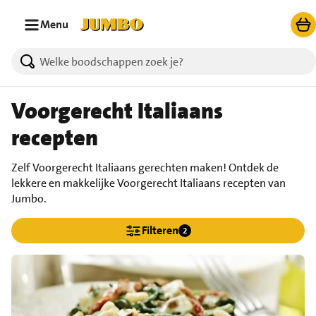
Ga naar zoeken
Ga naar hoofdinhoud
Menu
Voorgerecht Italiaans
recepten
Zelf Voorgerecht Italiaans gerechten maken! Ontdek de
lekkere en makkelijke Voorgerecht Italiaans recepten van
Jumbo.
Filteren
2