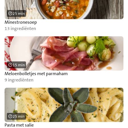
25 min
Minestronesoep
13 ingrediënten
15 min
Meloenbolletjes met parmaham
9 ingrediënten
25 min
Pasta met salie