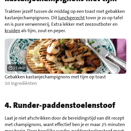
Trakteer jezelf tussen de middag op een toast met gebakken
kastanjechampignons. Dit
lunchgerecht
tover je zo op tafel
en is pure verwennerij. Extra lekker met zeezoutboter en
kruiden
als tijm, zout en peper.
15 min
Gebakken kastanjechampignons met tijm op toast
10 ingrediënten
4. Runder-paddenstoelenstoof
Laat je niet afschrikken door de bereidingstijd van dit recept
met champignons, want effectief ben je er maar 25 minuten
mee bezig. Deze heerlijke runder-paddenstoelenstoof moet