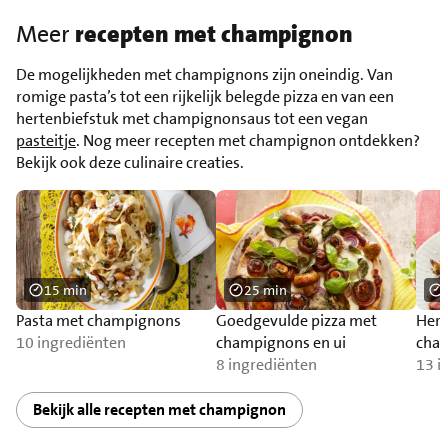
Meer
recepten met champignon
De mogelijkheden met champignons zijn oneindig. Van
romige pasta’s tot een rijkelijk belegde pizza en van een
hertenbiefstuk met champignonsaus tot een vegan
pasteitje
. Nog meer recepten met champignon ontdekken?
Bekijk ook deze culinaire creaties.
15 min
25 min
Pasta met champignons
Goedgevulde pizza met
Hert
10 ingrediënten
champignons en ui
cha
8 ingrediënten
padd
13 i
Bekijk alle recepten met champignon