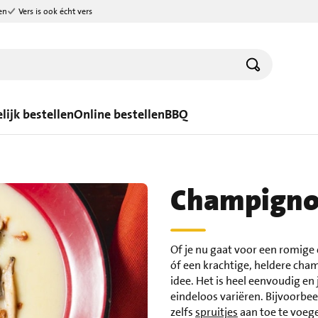
en
Vers is ook écht vers
lijk bestellen
Online bestellen
BBQ
Champignon
Of je nu gaat voor een romig
óf een krachtige, heldere ch
idee. Het is heel eenvoudig e
eindeloos variëren. Bijvoorbee
zelfs
spruitjes
aan toe te voege