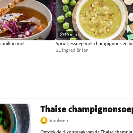
30 min
bouillon met
Spruitjessoep met champignons en b
11 ingrediënten
Thaise champignonsoe
Smulweb
Ontdek de rijke smaak van de Thaise champign