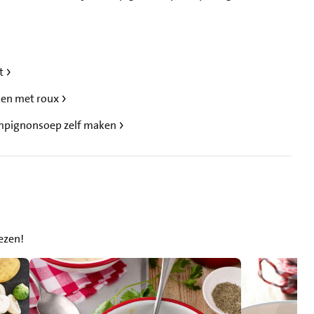
pt
en met roux
ampignonsoep zelf maken
ezen!