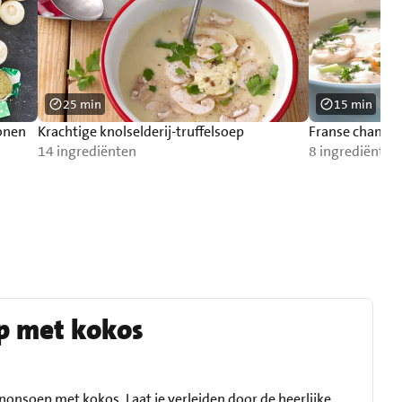
25 min
15 min
onen
Krachtige knolselderij-truffelsoep
Franse champ
14 ingrediënten
8 ingrediënten
p met kokos
onsoep met kokos. Laat je verleiden door de heerlijke