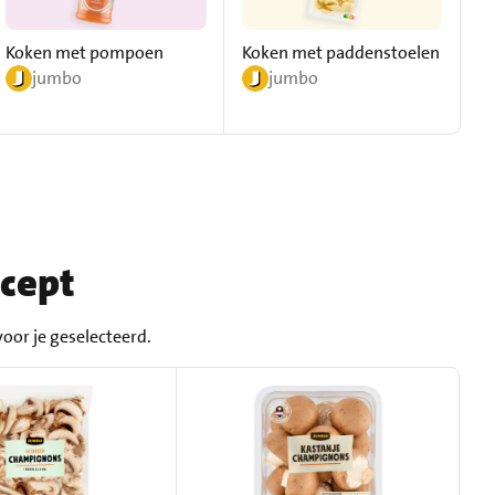
Koken met pompoen
Koken met paddenstoelen
S
jumbo
jumbo
ecept
oor je geselecteerd.