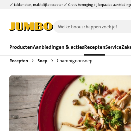
Lekker eten, makkelijke recepten
Gratis bezorging bij bepaalde aanbieding
Ga naar zoeken
Ga naar hoofdinhoud
Producten
Aanbiedingen & acties
Recepten
Service
Zake
Recepten
Soep
Champignonsoep