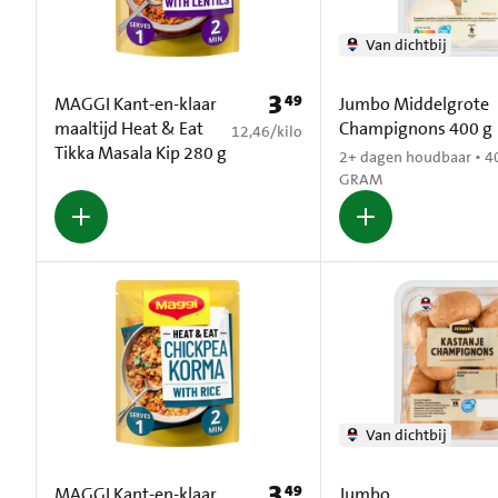
Van dichtbij
3
49
Prijs: € 3,49
MAGGI Kant-en-klaar
Jumbo Middelgrote
maaltijd Heat & Eat
Champignons 400 g
€ 12,46 per kilo
12,46
/
kilo
Tikka Masala Kip 280 g
2+ dagen houdbaar • 4
GRAM
Van dichtbij
3
49
Prijs: € 3,49
MAGGI Kant-en-klaar
Jumbo