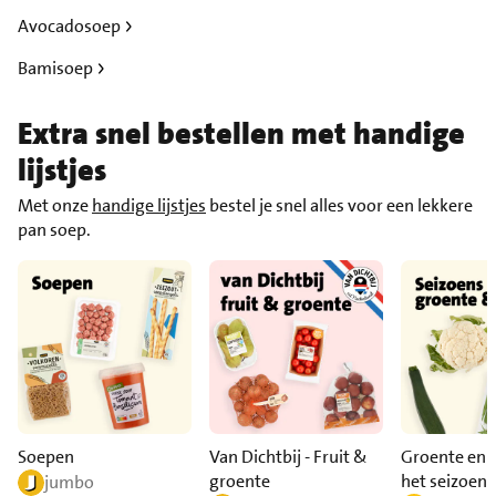
Avocadosoep
Bamisoep
Extra snel bestellen met handige
lijstjes
Met onze
handige lijstjes
bestel je snel alles voor een lekkere
pan soep.
Soepen
Van Dichtbij - Fruit &
Groente en f
groente
het seizoen
jumbo