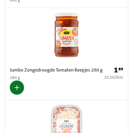
1
89
Prijs: € 1
Jumbo Zongedroogde Tomaten Reepjes 280 g
€ 10,50 per kilo
10,50
/
kilo
280 g