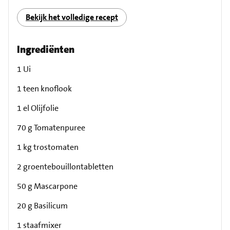
Bekijk het volledige recept
Ingrediënten
1 Ui
1 teen knoflook
1 el Olijfolie
70 g Tomatenpuree
1 kg trostomaten
2 groentebouillontabletten
50 g Mascarpone
20 g Basilicum
1 staafmixer