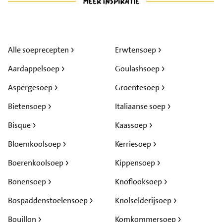
Alle soeprecepten
Erwtensoep
Aardappelsoep
Goulashsoep
Aspergesoep
Groentesoep
Bietensoep
Italiaanse soep
Bisque
Kaassoep
Bloemkoolsoep
Kerriesoep
Boerenkoolsoep
Kippensoep
Bonensoep
Knoflooksoep
Bospaddenstoelensoep
Knolselderijsoep
Bouillon
Komkommersoep