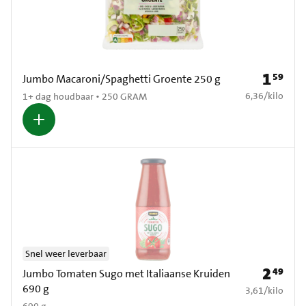
1
59
Prijs: € 1
Jumbo Macaroni/Spaghetti Groente 250 g
€ 6,36 per kilo
6,36
/
kilo
1+ dag houdbaar • 250 GRAM
Snel weer leverbaar
2
49
Prijs: € 2
Jumbo Tomaten Sugo met Italiaanse Kruiden
690 g
€ 3,61 per kilo
3,61
/
kilo
690 g