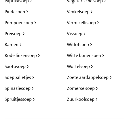
Paprikasoep
Vegetarische soep
Pindasoep
Venkelsoep
Pompoensoep
Vermicellisoep
Preisoep
Vissoep
Ramen
Witlofsoep
Rode linzensoep
Witte bonensoep
Saotosoep
Wortelsoep
Soepballetjes
Zoete aardappelsoep
Spinaziesoep
Zomerse soep
Spruitjessoep
Zuurkoolsoep