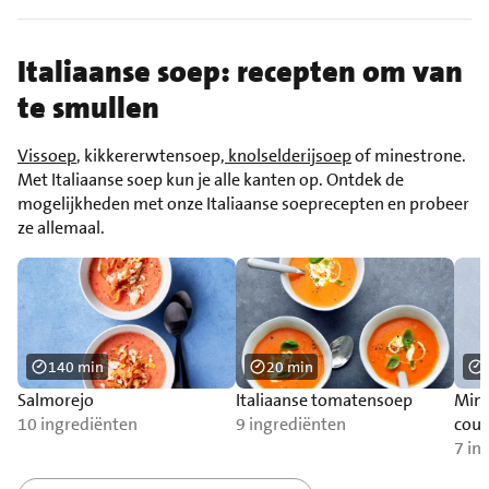
Italiaanse soep: recepten om van
te smullen
Vissoep
, kikkererwtensoep,
knolselderijsoep
of minestrone.
Met Italiaanse soep kun je alle kanten op. Ontdek de
mogelijkheden met onze Italiaanse soeprecepten en probeer
ze allemaal.
140 min
20 min
Salmorejo
Italiaanse tomatensoep
Mine
10 ingrediënten
9 ingrediënten
cour
7 in