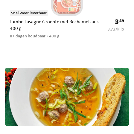
Snel weer leverbaar
3
49
Prijs: € 3
Jumbo Lasagne Groente met Bechamelsaus
400 g
€ 8,73 per kilo
8,73
/
kilo
8+ dagen houdbaar • 400 g