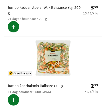
3
09
Prijs: € 3
Jumbo Paddenstoelen Mix Italiaanse Stijl 200
g
€ 15,45 per kilo
15,45
/
kilo
2+ dagen houdbaar • 200 g
Goedkoopje
2
99
Prijs: € 2
Jumbo Roerbakmix Italiaans 600 g
€ 4,98 per kilo
4,98
/
kilo
1+ dag houdbaar • 600 GRAM