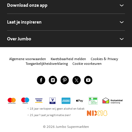
Download onze app
Laat je inspireren
Over Jumbo
Algemene voorwaarden
Kwetsbaarheid melden
Cookies & Privacy
Toegankelijkheidsverklaring
Cookie voorkeuren
Jumbo Facebook
Jumbo Instagram
Jumbo Pinterest
Jumbo Twitter
Jumbo YouTube
Volg ons
Mastercard
Maestro
Visa
Vpay
American Express
Apple Pay
Aanbiedersmedicijne
Thuiswinkel w
< 18 jaar verkopen wij geen alcohol en tabak
NIX18
< 25 jaar? Laat je legitimatie zien!
© 2026 Jumbo Supermarkten