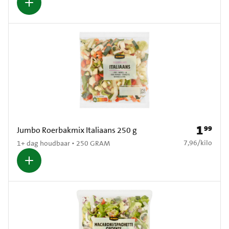
1
99
Prijs: € 1
Jumbo Roerbakmix Italiaans 250 g
€ 7,96 per kilo
7,96
/
kilo
1+ dag houdbaar • 250 GRAM