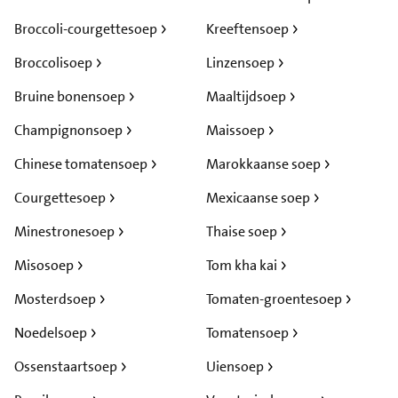
Broccoli-courgettesoep
Kreeftensoep
Broccolisoep
Linzensoep
Bruine bonensoep
Maaltijdsoep
Champignonsoep
Maissoep
Chinese tomatensoep
Marokkaanse soep
Courgettesoep
Mexicaanse soep
Minestronesoep
Thaise soep
Misosoep
Tom kha kai
Mosterdsoep
Tomaten-groentesoep
Noedelsoep
Tomatensoep
Ossenstaartsoep
Uiensoep