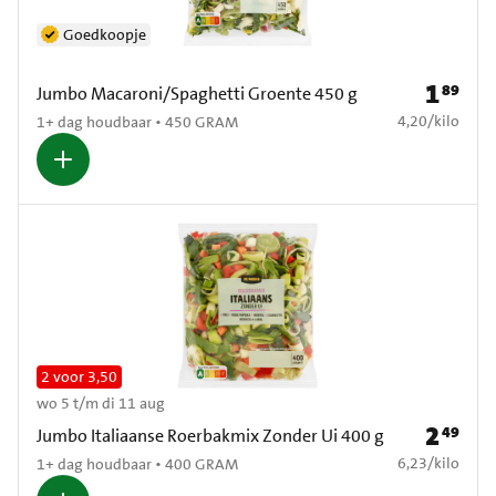
Goedkoopje
1
89
Prijs: € 1
Jumbo Macaroni/Spaghetti Groente 450 g
€ 4,20 per kilo
4,20
/
kilo
1+ dag houdbaar • 450 GRAM
2 voor 3,50
wo 5 t/m di 11 aug
2
49
Prijs: € 2
Jumbo Italiaanse Roerbakmix Zonder Ui 400 g
€ 6,23 per kilo
6,23
/
kilo
1+ dag houdbaar • 400 GRAM