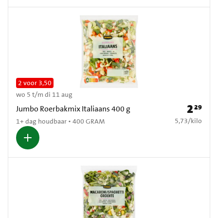
2 voor 3,50
wo 5 t/m di 11 aug
2
29
Prijs: € 2
Jumbo Roerbakmix Italiaans 400 g
€ 5,73 per kilo
5,73
/
kilo
1+ dag houdbaar • 400 GRAM