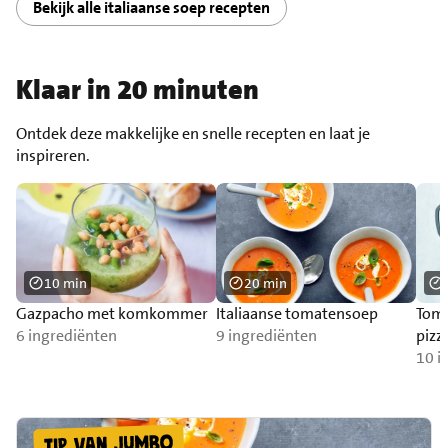
Bekijk alle italiaanse soep recepten
Klaar in 20 minuten
Ontdek deze makkelijke en snelle recepten en laat je
inspireren.
10 min
20 min
Gazpacho met komkommer
Italiaanse tomatensoep
Tom
6 ingrediënten
9 ingrediënten
pizz
10 i