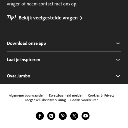
vragen of neem contact met ons op
.
Tip!
Bekijk veelgestelde vragen
Download onze app
Laat je inspireren
Over Jumbo
Algemene voorwaarden
Kwetsbaarheid melden
Cookies & Privacy
Toegankelijkheidsverklaring
Cookie voorkeuren
Jumbo Facebook
Jumbo Instagram
Jumbo Pinterest
Jumbo Twitter
Jumbo YouTube
Volg ons