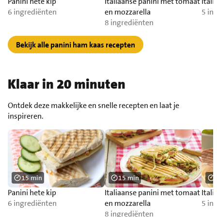
Panini hete kip
Italiaanse panini met tomaat
Ital
6 ingrediënten
en mozzarella
5 in
8 ingrediënten
Bekijk alle panini ham kaas recepten
Klaar in 20 minuten
Ontdek deze makkelijke en snelle recepten en laat je
inspireren.
15 min
15 min
Panini hete kip
Italiaanse panini met tomaat
Ital
6 ingrediënten
en mozzarella
5 in
8 ingrediënten