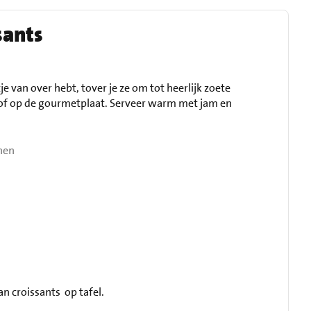
sants
tje van over hebt, tover je ze om tot heerlijk zoete
n of op de gourmetplaat. Serveer warm met jam en
nen
an croissants op tafel.