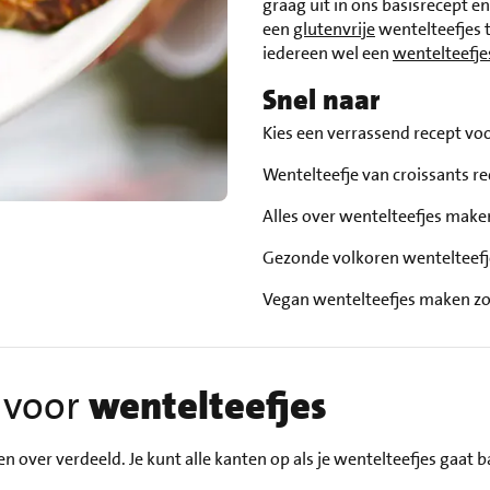
graag uit in ons basisrecept en
een
glutenvrije
wentelteefjes t
iedereen wel een
wentelteefje
Snel naar
Kies een verrassend recept vo
Wentelteefje van croissants r
Alles over wentelteefjes mak
Gezonde volkoren wentelteef
Vegan wentelteefjes maken zo
t voor
wentelteefjes
 over verdeeld. Je kunt alle kanten op als je wentelteefjes gaat ba