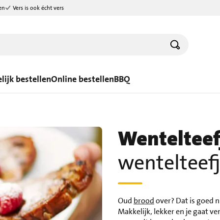
en
Vers is ook écht vers
lijk bestellen
Online bestellen
BBQ
Wentelteef
wentelteef
Oud
brood
over? Dat is goed n
Makkelijk, lekker en je gaat v