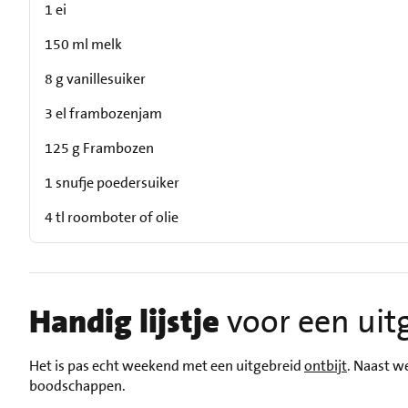
1 ei
150 ml melk
8 g vanillesuiker
3 el frambozenjam
125 g Frambozen
1 snufje poedersuiker
4 tl roomboter of olie
Handig lijstje
voor een uit
Het is pas echt weekend met een uitgebreid
ontbijt
. Naast we
boodschappen.