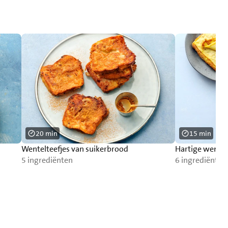
20 min
15 min
Wentelteefjes van suikerbrood
Hartige wentel
5 ingrediënten
6 ingrediënten