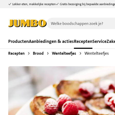
Lekker eten, makkelijke recepten
Gratis bezorging bij bepaalde aanbieding
Ga naar zoeken
Ga naar hoofdinhoud
Producten
Aanbiedingen & acties
Recepten
Service
Zake
Recepten
Brood
Wentelteefjes
Wentelteefjes