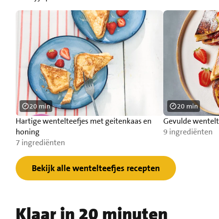
20 min
20 min
Hartige wentelteefjes met geitenkaas en
Gevulde wentelt
honing
9 ingrediënten
7 ingrediënten
Bekijk alle wentelteefjes recepten
Klaar in 20 minuten