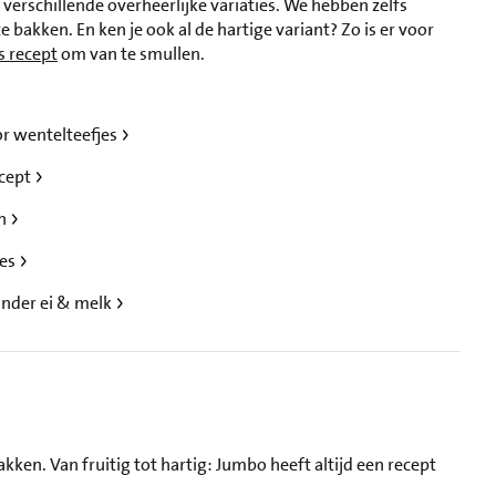
 verschillende overheerlijke variaties. We hebben zelfs
e bakken. En ken je ook al de hartige variant? Zo is er voor
s recept
om van te smullen.
or wentelteefjes
ecept
en
jes
nder ei & melk
kken. Van fruitig tot hartig: Jumbo heeft altijd een recept