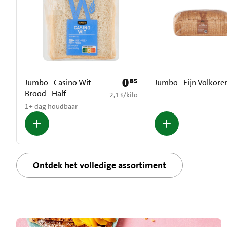
0
85
Prijs: € 0,85
Jumbo - Casino Wit
Jumbo - Fijn Volkore
Brood - Half
€ 2,13 per kilo
2,13
/
kilo
1+ dag houdbaar
Ontdek het volledige assortiment