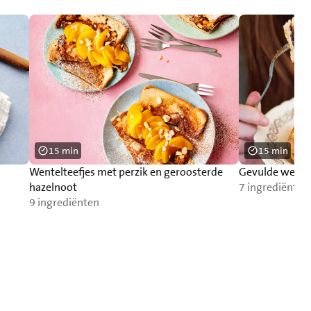
15 min
15 min
Wentelteefjes met perzik en geroosterde
Gevulde wentel
hazelnoot
7 ingrediënten
9 ingrediënten