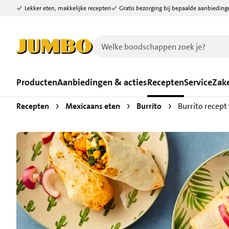
Lekker eten, makkelijke recepten
Gratis bezorging bij bepaalde aanbieding
Ga naar zoeken
Ga naar hoofdinhoud
Producten
Aanbiedingen & acties
Recepten
Service
Zake
Recepten
Mexicaans eten
Burrito
Burrito recept