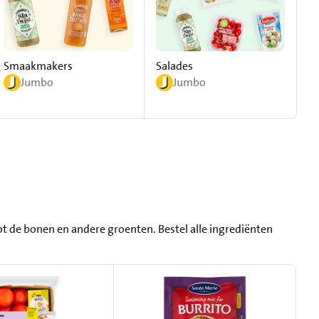
Smaakmakers
Salades
S
Jumbo
Jumbo
ot de bonen en andere groenten. Bestel alle ingrediënten