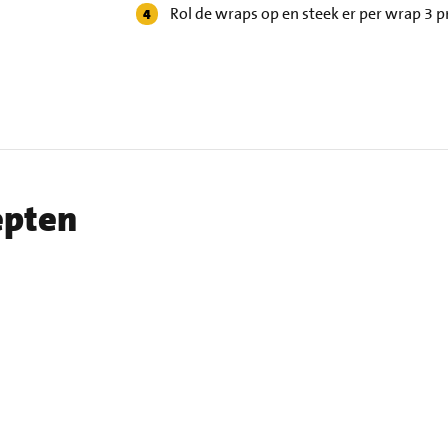
Rol de wraps op en steek er per wrap 3 pr
epten