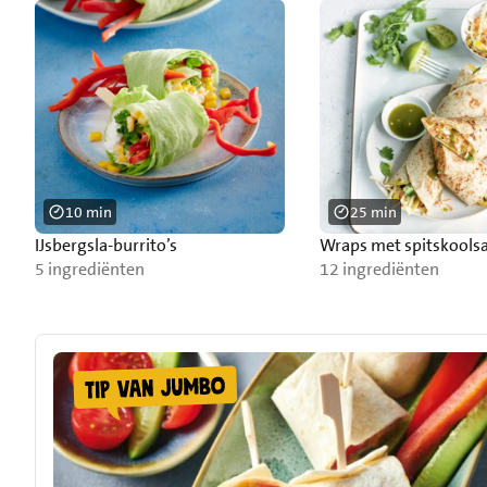
10 min
25 min
IJsbergsla-burrito’s
Wraps met spitskools
5 ingrediënten
12 ingrediënten