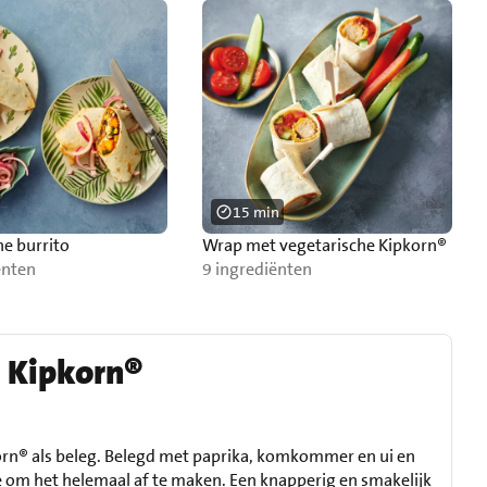
15 min
he burrito
Wrap met vegetarische Kipkorn®
ënten
9 ingrediënten
 Kipkorn®
rn® als beleg. Belegd met paprika, komkommer en ui en
om het helemaal af te maken. Een knapperig en smakelijk