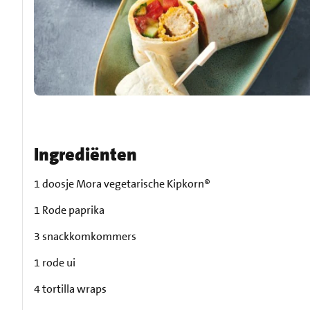
Ingrediënten
1 doosje Mora vegetarische Kipkorn®
1 Rode paprika
3 snackkomkommers
1 rode ui
4 tortilla wraps