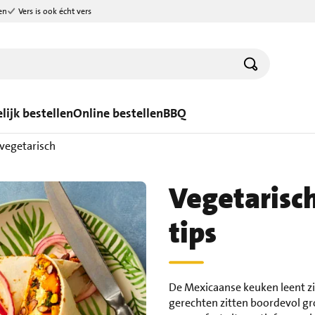
en
Vers is ook écht vers
lijk bestellen
Online bestellen
BBQ
 vegetarisch
Vegetarisch
tips
De Mexicaanse keuken leent zi
gerechten zitten boordevol gr