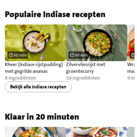
Populaire Indiase recepten
30 min
30 min
Kheer (Indiase rijstpudding)
Zilvervliesrijst met
Wrap
met gegrilde ananas
groentecurry
man
8 ingrediënten
10 ingrediënten
9 in
Bekijk alle indiase recepten
Klaar in 20 minuten