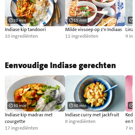
20 min
15 min
Indiase kip tandoori
Milde vissoep op z'n Indiaas
Linz
10 ingrediënten
11 ingrediënten
9 in
Eenvoudige Indiase gerechten
30 min
30 min
Indiase kip madras met
Indiase curry met jackfruit
Kedg
courgette
8 ingrediënten
en t
17 ingrediënten
7 in