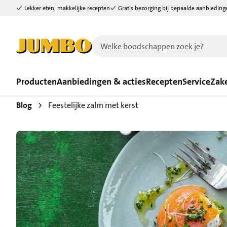
Lekker eten, makkelijke recepten
Gratis bezorging bij bepaalde aanbieding
Ga naar zoeken
Ga naar hoofdinhoud
Producten
Aanbiedingen & acties
Recepten
Service
Zake
Blog
Feestelijke zalm met kerst