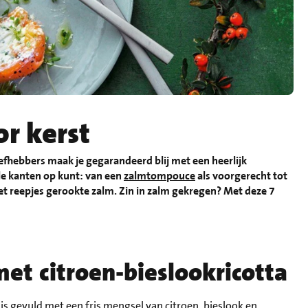
or kerst
liefhebbers maak je gegarandeerd blij met een heerlijk
lle kanten op kunt: van een
zalmtompouce
als voorgerecht tot
et reepjes gerookte zalm. Zin in zalm gekregen? Met deze 7
et citroen-bieslookricotta
is gevuld met een fris mengsel van citroen, bieslook en