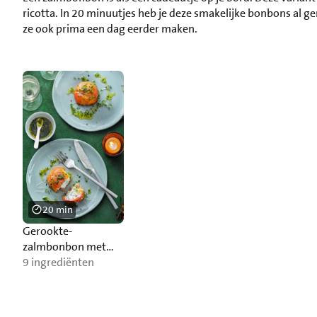
ricotta. In 20 minuutjes heb je deze smakelijke bonbons al gem
ze ook prima een dag eerder maken.
20 min
Gerookte-
zalmbonbon met
citroen-
9 ingrediënten
bieslookricotta