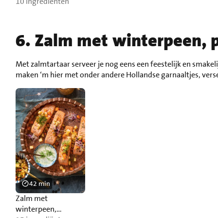
koolraapfriet
10 ingrediënten
6. Zalm met winterpeen, p
Met zalmtartaar serveer je nog eens een feestelijk en smakel
maken ‘m hier met onder andere Hollandse garnaaltjes, verse
42 min
Zalm met
winterpeen,