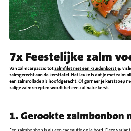
7x Feestelijke zalm vo
Van zalmcarpaccio tot
zalmfilet met een kruidenkorstje
: vis
zalmgerecht aan de kersttafel. Het leuke is dat je met zalm a
een
zalmrollade
als hoofdgerecht. Of garneer je kerstsoep m
zalige zalmrecepten wordt het een culinaire kerst.
1. Gerookte zalmbonbon m
Een zalmbonbon is als een cadeautje op je bord. Deze variant 