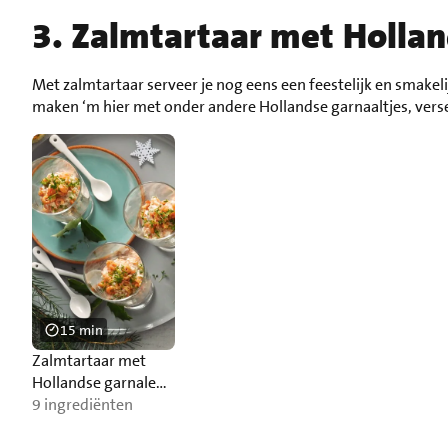
3. Zalmtartaar met Hollan
Met zalmtartaar serveer je nog eens een feestelijk en smakel
maken ‘m hier met onder andere Hollandse garnaaltjes, verse
15 min
Zalmtartaar met
Hollandse garnalen
en tuinkers
9 ingrediënten